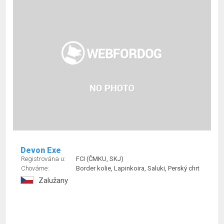
Devon Exe
Registrována u:
FCI (ČMKU, SKJ)
Chováme:
Border kolie, Lapinkoira, Saluki, Perský chrt
Zalužany