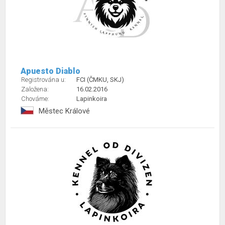
Apuesto Diablo
Registrována u:
FCI (ČMKU, SKJ)
Založena:
16.02.2016
Chováme:
Lapinkoira
Městec Králové