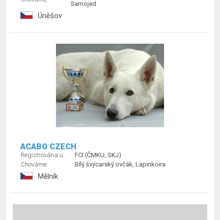
Samojed
Úněšov
ACABO CZECH
Registrována u:
FCI (ČMKU, SKJ)
Chováme:
Bílý švýcarský ovčák, Lapinkoira
Mělník