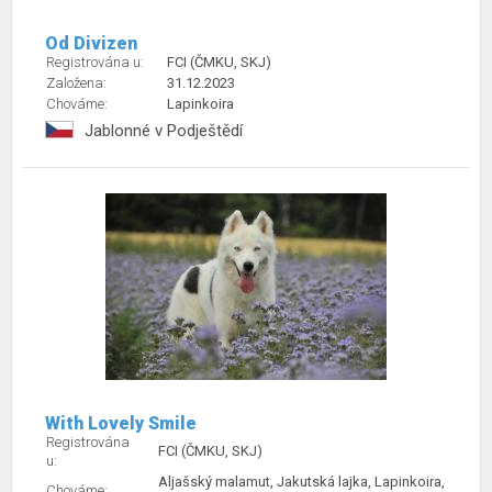
Od Divizen
Registrována u:
FCI (ČMKU, SKJ)
Založena:
31.12.2023
Chováme:
Lapinkoira
Jablonné v Podještědí
With Lovely Smile
Registrována
FCI (ČMKU, SKJ)
u:
Aljašský malamut, Jakutská lajka, Lapinkoira,
Chováme: