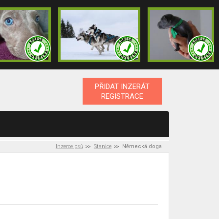
PŘIDAT INZERÁT
REGISTRACE
Inzerce psů
Stanice
Německá doga