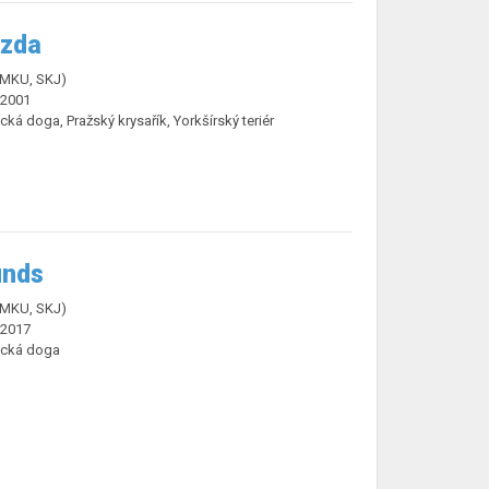
ězda
ČMKU, SKJ)
.2001
ká doga, Pražský krysařík, Yorkšírský teriér
unds
ČMKU, SKJ)
.2017
cká doga