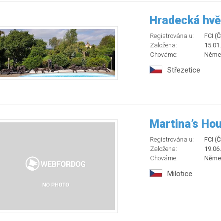
Hradecká hv
Registrována u:
FCI (
Založena:
15.01
Chováme:
Němec
Střezetice
Martina’s Ho
Registrována u:
FCI (
Založena:
19.06
Chováme:
Něme
Milotice