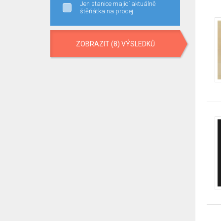
Jen stanice mající aktuálně
štěňátka na prodej
ZOBRAZIT (8) VÝSLEDKŮ