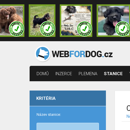
DOMŮ
INZERCE
PLEMENA
STANICE
KRITÉRIA
C
Název stanice:
N