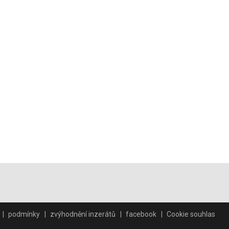
podmínky
zvýhodnění inzerátů
facebook
Cookie souhlas