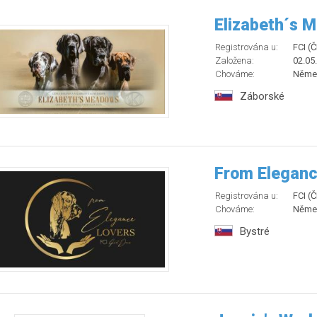
Elizabeth´s 
Registrována u:
FCI (
Založena:
02.05
Chováme:
Něme
Záborské
From Eleganc
Registrována u:
FCI (
Chováme:
Něme
Bystré