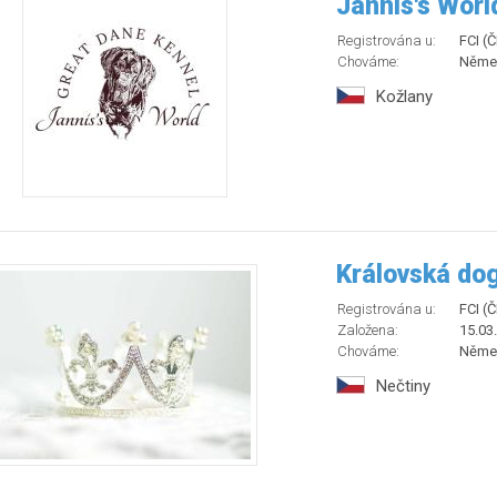
Jannis's Worl
Registrována u:
FCI (
Chováme:
Něme
Kožlany
Královská do
Registrována u:
FCI (
Založena:
15.03
Chováme:
Něme
Nečtiny