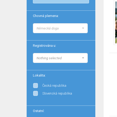
Chovná plemena:
Německá doga
Registrována u:
Nothing selected
Lokalita:
Česká republika
Slovenská republika
Ostatní: