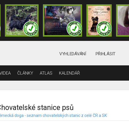
VYHLEDÁVÁNÍ
PŘIHLÁSIT
VIDEA
ČLÁNKY
ATLAS
KALENDÁŘ
hovatelské stanice psů
ěmecká doga - seznam chovatelských stanic z celé ČR a SK