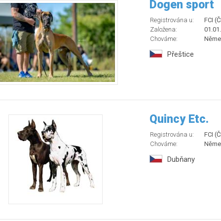
Dogen sport
Registrována u:
FCI (
Založena:
01.01
Chováme:
Něme
Přeštice
Quincy Etc.
Registrována u:
FCI (
Chováme:
Něme
Dubňany