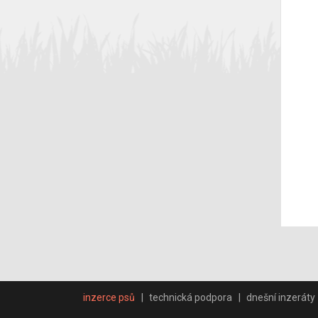
inzerce psů
technická podpora
dnešní inzeráty