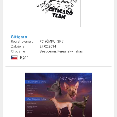
Gitigaro
Registrována u:
FCI (ČMKU, SKJ)
Založena:
27.02.2014
Chováme:
Beauceron, Peruánský naháč
Býšť