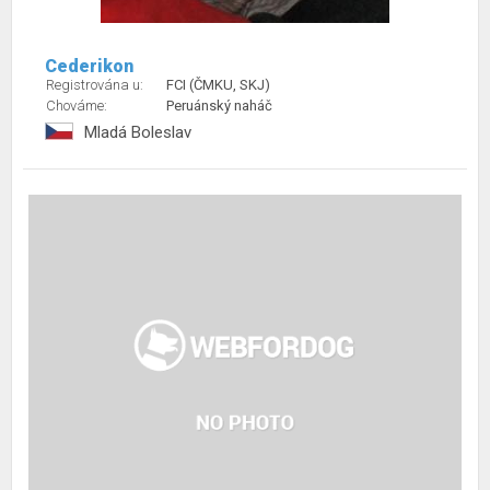
Cederikon
Registrována u:
FCI (ČMKU, SKJ)
Chováme:
Peruánský naháč
Mladá Boleslav