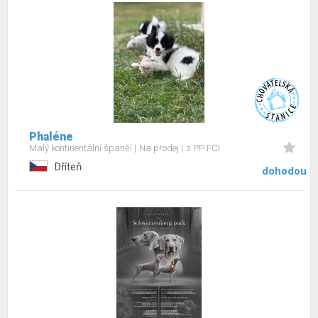
Phaléne
Malý kontinentální španěl
Na prodej
s PP FCI
Dříteň
dohodou