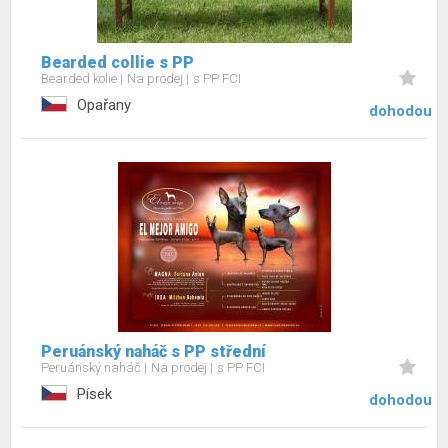
Bearded collie s PP
Bearded kolie
Na prodej
s PP FCI
Opařany
dohodou
Peruánský naháč s PP střední
Peruánský naháč
Na prodej
s PP FCI
Písek
dohodou