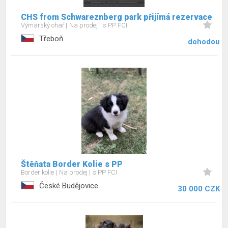
CHS from Schwareznberg park přijímá rezervace
Výmarský ohař
Na prodej
s PP FCI
Třeboň
dohodou
Štěňata Border Kolie s PP
Border kolie
Na prodej
s PP FCI
České Budějovice
30 000 CZK