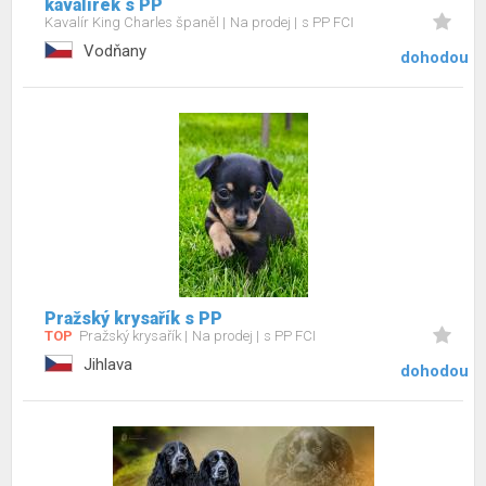
kavalírek s PP
Kavalír King Charles španěl
Na prodej
s PP FCI
Vodňany
dohodou
Pražský krysařík s PP
TOP
Pražský krysařík
Na prodej
s PP FCI
Jihlava
dohodou