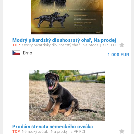
Modrý pikardský dlouhosrstý ohař, Na prodej
TOP
Modrý pikardský dlouhosrstý ohař
Na prodej
s PP FCI
Brno
1 000 EUR
Prodám štěňata německého ovčáka
TOP
Německý ovčák
Na prodej
s PP FCI