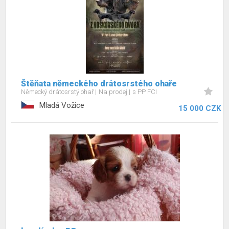
Štěňata německého drátosrstého ohaře
Německý drátosrstý ohař
Na prodej
s PP FCI
Mladá Vožice
15 000 CZK