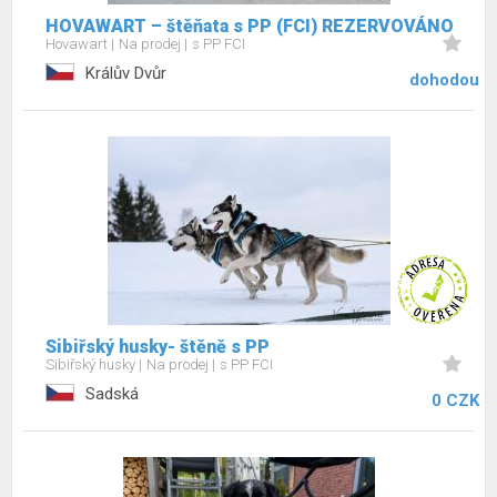
HOVAWART – štěňata s PP (FCI) REZERVOVÁNO
Hovawart
Na prodej
s PP FCI
Králův Dvůr
dohodou
Sibiřský husky- štěně s PP
Sibiřský husky
Na prodej
s PP FCI
Sadská
0 CZK