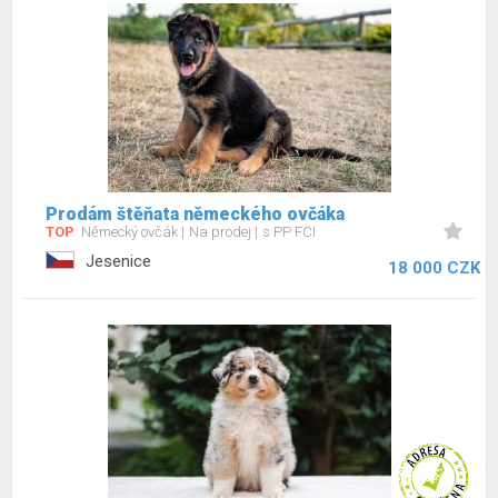
Prodám štěňata německého ovčáka
TOP
Německý ovčák
Na prodej
s PP FCI
Jesenice
18 000 CZK