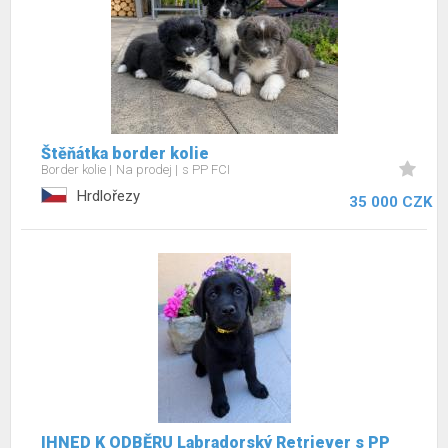
Štěňátka border kolie
Border kolie
Na prodej
s PP FCI
Hrdlořezy
35 000 CZK
IHNED K ODBĚRU Labradorský Retriever s PP