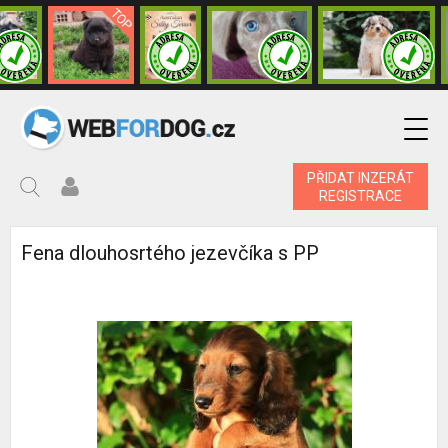
PŘIDAT INZERÁT
REGISTRACE
Fena dlouhosrtého jezevčíka s PP