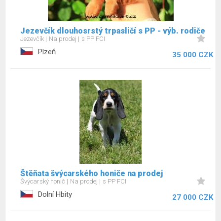
Jezevčík dlouhosrstý trpasličí s PP - výb. rodiče
Jezevčík
Na prodej
s PP FCI
Plzeň
35 000 CZK
Štěňata švýcarského honiče na prodej
Švýcarský honič
Na prodej
s PP FCI
Dolní Hbity
27 000 CZK