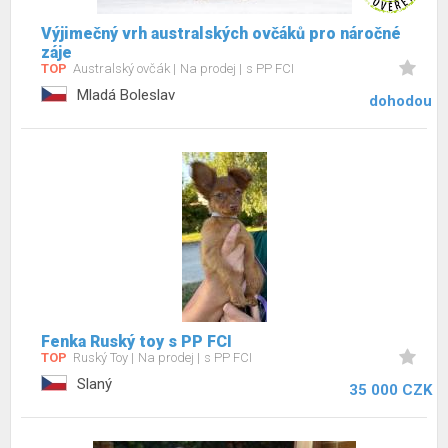
Výjimečný vrh australských ovčáků pro náročné
záje
TOP
Australský ovčák
Na prodej
s PP FCI
Mladá Boleslav
dohodou
Fenka Ruský toy s PP FCI
TOP
Ruský Toy
Na prodej
s PP FCI
Slaný
35 000 CZK