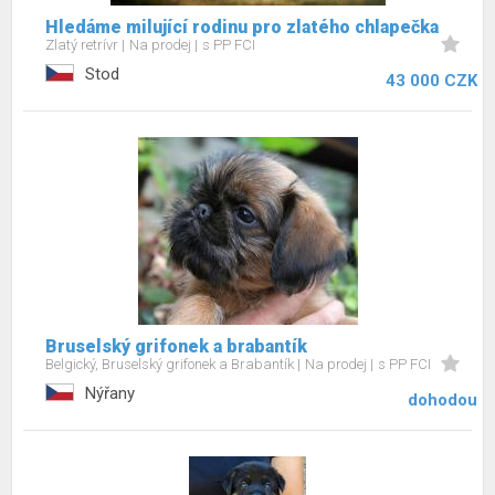
Hledáme milující rodinu pro zlatého chlapečka
Zlatý retrívr
Na prodej
s PP FCI
Stod
43 000 CZK
Bruselský grifonek a brabantík
Belgický, Bruselský grifonek a Brabantík
Na prodej
s PP FCI
Nýřany
dohodou