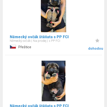
Německý ovčák štěňata s PP FCI
Německý ovčák
Na prodej
s PP FCI
Přeštice
dohodou
Německý ovčák štěňata s PP FCI