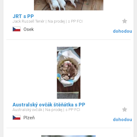
JRT s PP
Jack Russell Teriér
Na prodej
s PP FCI
Osek
dohodou
Australský ovčák štěňátka s PP
Australský ovčák
Na prodej
s PP FCI
Plzeň
dohodou