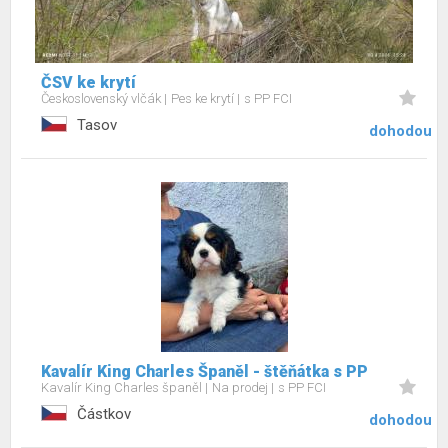
ČSV ke krytí
Československý vlčák
Pes ke krytí
s PP FCI
Tasov
dohodou
Kavalír King Charles Španěl - štěňátka s PP
Kavalír King Charles španěl
Na prodej
s PP FCI
Částkov
dohodou