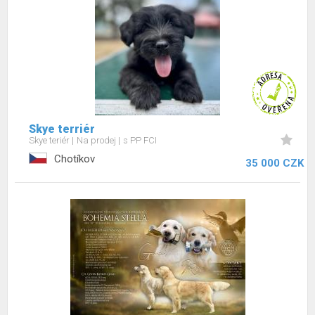
Skye terriér
Skye teriér
Na prodej
s PP FCI
Chotíkov
35 000 CZK