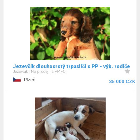
Jezevčík dlouhosrstý trpasličí s PP - výb. rodiče
Jezevčík
Na prodej
s PP FCI
Plzeň
35 000 CZK