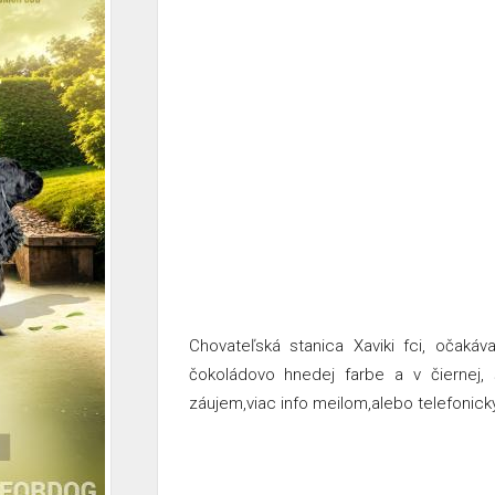
Chovateľská stanica Xaviki fci, očaká
čokoládovo hnedej farbe a v čiernej,
záujem,viac info meilom,alebo telefonick