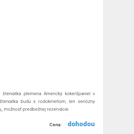
va šteniatka plemena Americký kokeršpaniel v
 šteniatka budú s rodokmeňom, len seriózny
y,, možnosť predbežnej rezervácie.
dohodou
Cena: