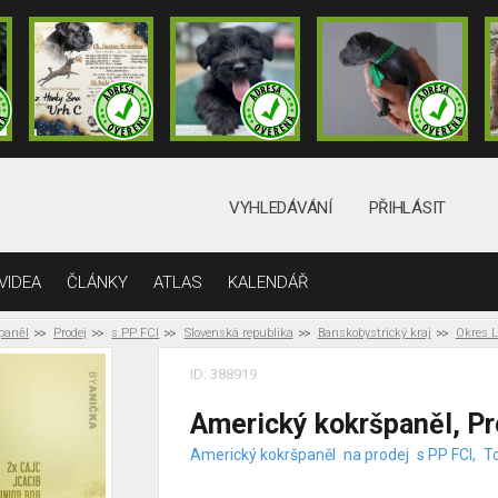
VYHLEDÁVÁNÍ
PŘIHLÁSIT
VIDEA
ČLÁNKY
ATLAS
KALENDÁŘ
paněl
Prodej
s PP FCI
Slovenská republika
Banskobystrický kraj
Okres 
ID: 388919
Americký kokršpaněl, P
Americký kokršpaněl
na prodej
s PP FCI,
T