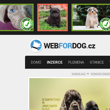
DOMŮ
INZERCE
PLEMENA
STANICE
Inzerce psů
Americký kokrš