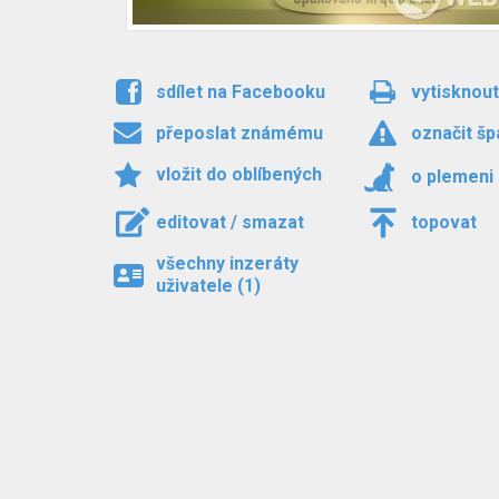
sdílet na Facebooku
vytisknout
přeposlat známému
označit šp
vložit do oblíbených
o plemeni
editovat / smazat
topovat
všechny inzeráty
uživatele (1)