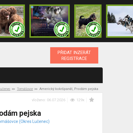
PŘIDAT INZERÁT
REGISTRACE
Lučenec
Tomášovce
Americký kokršpaněl, Prodám pejska
vloženo: 06.07.2026
129x
rodám pejska
omášovce (Okres Lučenec)