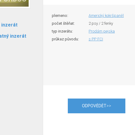
plemeno:
Americký kokršpaněl
počet štěňat:
2 psy / 2 fenky
 inzerát
typ inzerátu:
Prodám pejska
atný inzerát
průkaz původu:
s PP FCI
ODPOVĚDĚT
>>