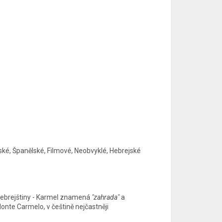
lské, Španělské, Filmové, Neobvyklé, Hebrejské
 Z hebrejštiny - Karmel znamená
"zahrada"
a
onte Carmelo, v češtině nejčastněji