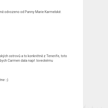
řejmě odvozeno od Panny Marie Karmelské.
ských ostrovů a to konkrétně z Tenerife, toto
n bych Carmen dala např. loveckému
me :-).