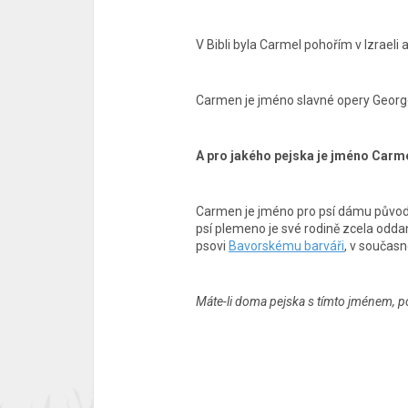
V Bibli byla Carmel pohořím v Izrae
Carmen je jméno slavné opery Georg
A pro jakého pejska je jméno Carm
Carmen je jméno pro psí dámu původ
psí plemeno je své rodině zcela odd
psovi
Bavorskému barváři
, v současn
Máte-li doma pejska s tímto jménem, p