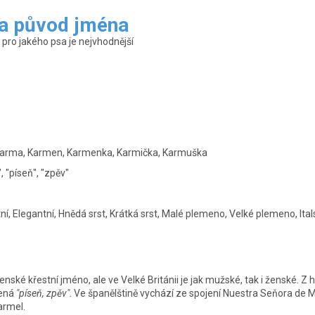
a původ jména
ro jakého psa je nejvhodnější
Karma, Karmen, Karmenka, Karmička, Karmuška
, "píseň", "zpěv"
í, Elegantní, Hnědá srst, Krátká srst, Malé plemeno, Velké plemeno, Ita
 ženské křestní jméno, ale ve Velké Británii je jak mužské, tak i ženské.
mená
"píseň, zpěv"
. Ve španělštině vychází ze spojení Nuestra Seňora de M
armel.