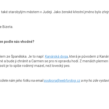
li a také starobylým městem v Judeji. Jako ženské křestní jméno bylo z
e Bizeta.
en podle nás vhodné?
em ze Španělska. Je to např.
Kanárská doga
, která je původem z Kanár
ané a bude ji chránit a Carmen se pro ni opravdu hodí. Z menších pleme
osti je to spíše rodinný mazel, než lovecký pes.
ošlete nám jeho fotku na email
podpora@webfordog.cz
a my ho zde vystaví