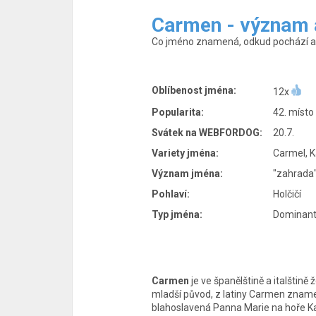
Carmen - význam 
Co jméno znamená, odkud pochází a p
Oblíbenost jména:
12x
Popularita:
42. místo
Svátek na WEBFORDOG:
20.7.
Variety jména:
Carmel, 
Význam jména:
"zahrada"
Pohlaví:
Holčičí
Typ jména:
Dominantn
Carmen
je ve španělštině a italštině
mladší původ, z latiny Carmen zna
blahoslavená Panna Marie na hoře K