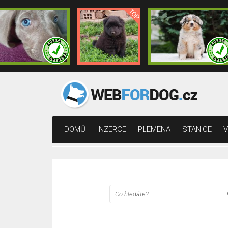
DOMŮ
INZERCE
PLEMENA
STANICE
V