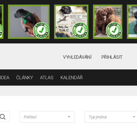
VYHLEDÁVÁNÍ
PŘIHLÁSIT
IDEA
ČLÁNKY
ATLAS
KALENDÁŘ
Pohlaví
Typ jména