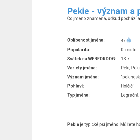
Pekie - význam a
Co jméno znamená, odkud pochází a p
Oblíbenost jména:
4x
Popularita:
0. místo
Svátek na WEBFORDOG:
13.7.
Variety jména:
Peki, Pek
Význam jména:
"pekingsk
Pohlaví:
Holčičí
Typ jména:
Legrační,
Pekie
je typické psí jméno. Můžete ho 