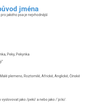
 původ jména
ro jakého psa je nejvhodnější
inka, Peky, Pekynka
ý"
 Malé plemeno, Roztomilé, Africké, Anglické, Čínské
vyslovovat jako /pekí/ a nebo jako /´pi:ki/.