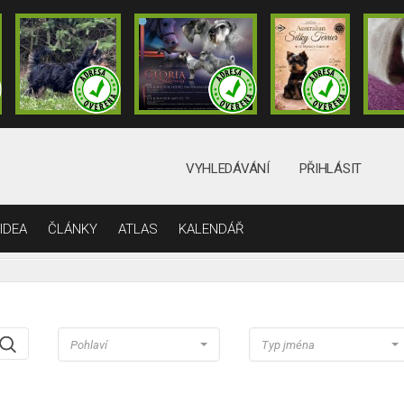
VYHLEDÁVÁNÍ
PŘIHLÁSIT
IDEA
ČLÁNKY
ATLAS
KALENDÁŘ
Pohlaví
Typ jména