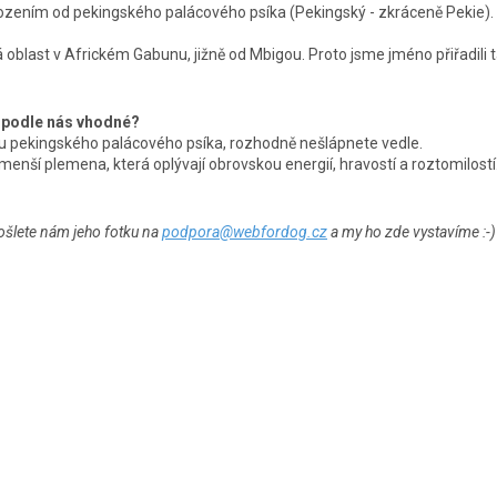
ozením od pekingského palácového psíka (Pekingský - zkráceně Pekie)
á oblast v Africkém Gabunu, jižně od Mbigou. Proto jsme jméno přiřadili
e podle nás vhodné?
e u pekingského palácového psíka, rozhodně nešlápnete vedle.
 menší plemena, která oplývají obrovskou energií, hravostí a roztomilostí
ošlete nám jeho fotku na
podpora@webfordog.cz
a my ho zde vystavíme :-)