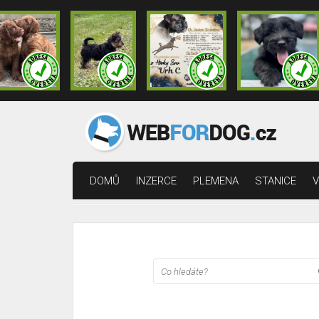
DOMŮ
INZERCE
PLEMENA
STANICE
V