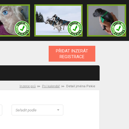
PŘIDAT INZERÁT
REGISTRACE
Inzerce psů
Psí kalendář
Detail jména Pekie
Seřadit podle