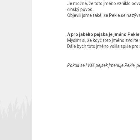
Je možné, že toto jméno vzniklo odv
čínský původ.
Objevili jsme také, že Pekie se nazýv
A pro jakého pejska je jméno Peki
Myslím si, že když toto jméno zvolít
Dále bych toto jméno volila spíše pro
Pokud se i Váš pejsek jmenuje Pekie, p