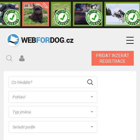
PŘIDAT INZERÁT
REGISTRACE
Pohlaví
Typ jména
Seřadit podle