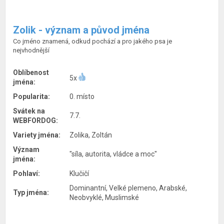
Zolik - význam a původ jména
Co jméno znamená, odkud pochází a pro jakého psa je
nejvhodnější
Oblíbenost
5x
jména:
Popularita:
0. místo
Svátek na
7.7.
WEBFORDOG:
Variety jména:
Zolika, Zoltán
Význam
"síla, autorita, vládce a moc"
jména:
Pohlaví:
Klučičí
Dominantní, Velké plemeno, Arabské,
Typ jména:
Neobvyklé, Muslimské