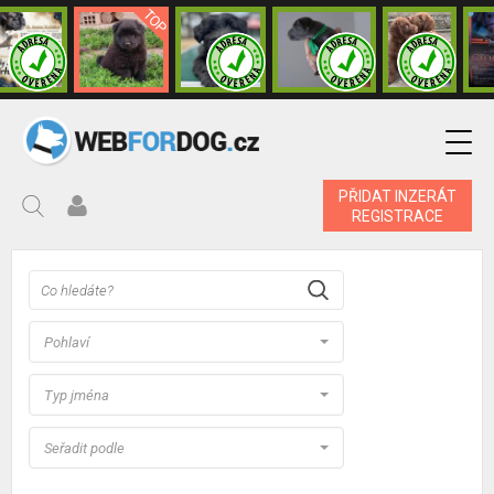
PŘIDAT INZERÁT
REGISTRACE
Pohlaví
Typ jména
Seřadit podle