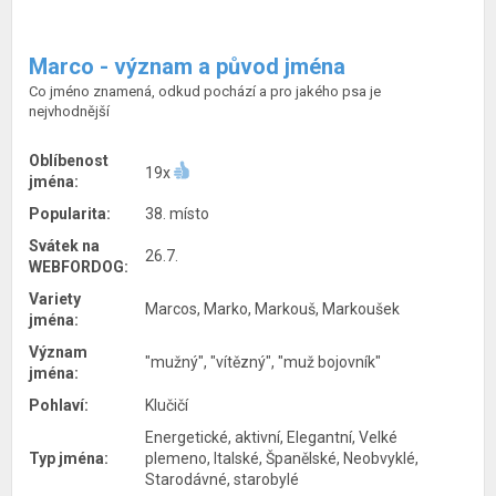
Marco - význam a původ jména
Co jméno znamená, odkud pochází a pro jakého psa je
nejvhodnější
Oblíbenost
19x
jména:
Popularita:
38. místo
Svátek na
26.7.
WEBFORDOG:
Variety
Marcos, Marko, Markouš, Markoušek
jména:
Význam
"mužný", "vítězný", "muž bojovník"
jména:
Pohlaví:
Klučičí
Energetické, aktivní, Elegantní, Velké
Typ jména:
plemeno, Italské, Španělské, Neobvyklé,
Starodávné, starobylé