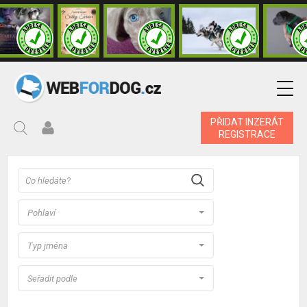
PŘIDAT INZERÁT
REGISTRACE
Pohlaví
Typ jména
Seřadit podle