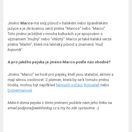
Jméno
Marco
má svůj původ v italském nebo španělském
jazyce a je zkrácenou verzí jména "Marcos" nebo "Marco".
Toto jméno je běžné v mnoha kulturách a je spojováno s
významem
"mužný"
nebo
"vítězný"
. Marco je také italská verze
jména "Martin", které má latinský původ a znamená
"muž
bojovník"
.
A pro jakého pejska je jméno Marco podle nás vhodné?
Jméno "Marco" se hodí pro pejsky, kteří jsou stateční, aktivní a
mají silnou osobnost. Z plemen, která by se k tomuto jménu
hodila, mohou být například
Němečtí ovčáci
,
Rotvajleři
nebo
Dobermanové
.
Máte-li doma pejska s tímto jménem, pošlete nám jeho fotku na
email podpora@webfordog.cz a my ho zde vystavíme :-).