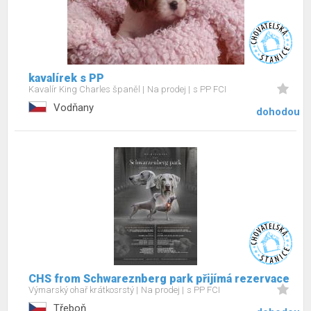
kavalírek s PP
Kavalír King Charles španěl
Na prodej
s PP FCI
Vodňany
dohodou
CHS from Schwareznberg park přijímá rezervace
Výmarský ohař krátkosrstý
Na prodej
s PP FCI
Třeboň