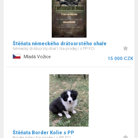
Štěňata německého drátosrstého ohaře
Německý drátosrstý ohař
Na prodej
s PP FCI
Mladá Vožice
15 000 CZK
Štěňata Border Kolie s PP
Border kolie
Na prodej
s PP FCI