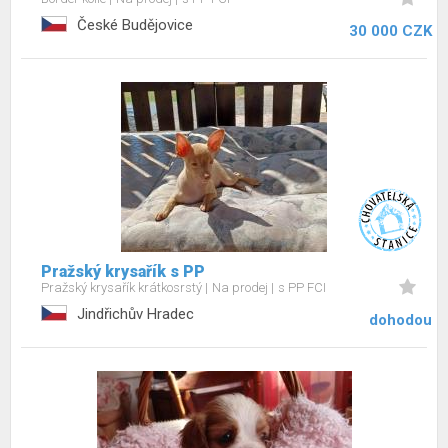
České Budějovice
30 000 CZK
Pražský krysařík s PP
Pražský krysařík krátkosrstý
Na prodej
s PP FCI
Jindřichův Hradec
dohodou