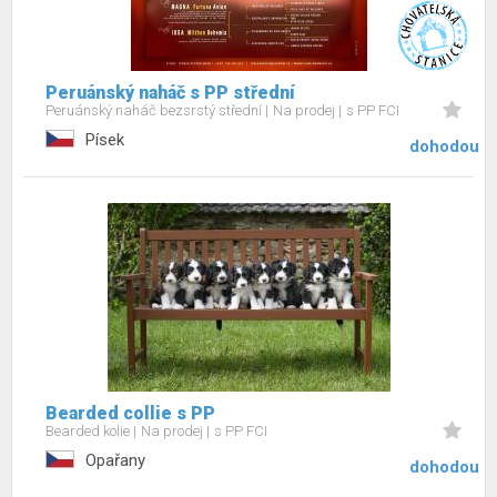
Peruánský naháč s PP střední
Peruánský naháč bezsrstý střední
Na prodej
s PP FCI
Písek
dohodou
Bearded collie s PP
Bearded kolie
Na prodej
s PP FCI
Opařany
dohodou