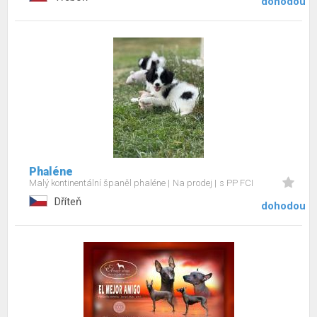
dohodou
Phaléne
Malý kontinentální španěl phaléne
Na prodej
s PP FCI
Dříteň
dohodou