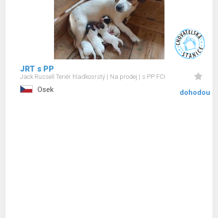
JRT s PP
Jack Russell Teriér hladkosrstý
Na prodej
s PP FCI
Osek
dohodou