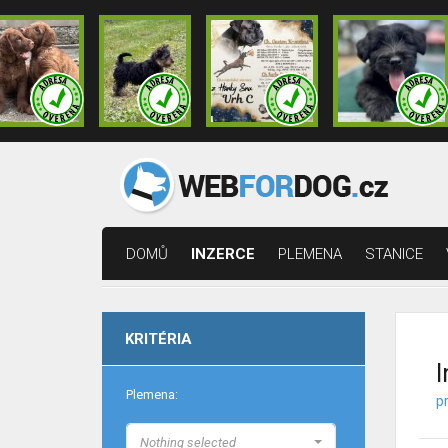
DOMŮ
INZERCE
PLEMENA
STANICE
KRITÉRIA
I
Plemena:
p
Nothing selected