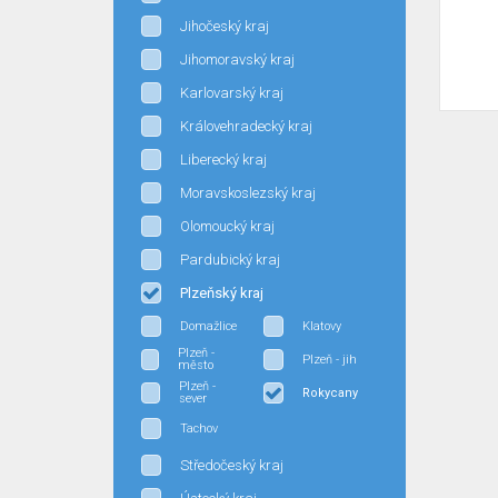
Jihočeský kraj
Jihomoravský kraj
Karlovarský kraj
Královehradecký kraj
Liberecký kraj
Moravskoslezský kraj
Olomoucký kraj
Pardubický kraj
Plzeňský kraj
Domažlice
Klatovy
Plzeň -
Plzeň - jih
město
Plzeň -
Rokycany
sever
Tachov
Středočeský kraj