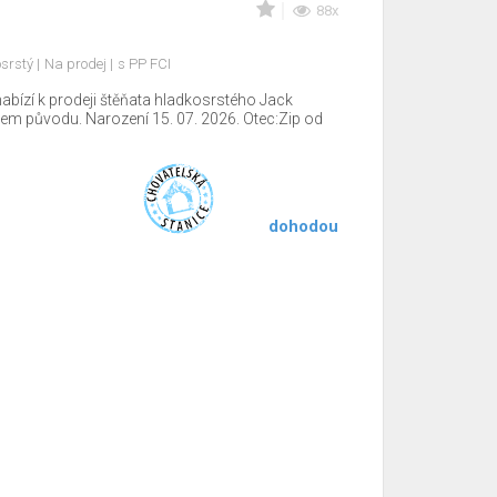
88x
osrstý
Na prodej
s PP FCI
ízí k prodeji štěňata hladkosrstého Jack
zem původu. Narození 15. 07. 2026. Otec:Zip od
dohodou