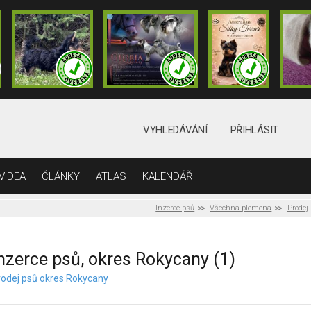
VYHLEDÁVÁNÍ
PŘIHLÁSIT
VIDEA
ČLÁNKY
ATLAS
KALENDÁŘ
Inzerce psů
Všechna plemena
Prodej
nzerce psů, okres Rokycany (1)
rodej psů okres Rokycany