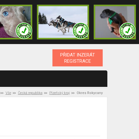
PŘIDAT INZERÁT
REGISTRACE
Vše
Česká republika
Plzeňský kraj
Okres Rokycany