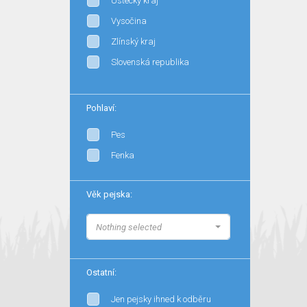
Ústecký kraj
Vysočina
Zlínský kraj
Slovenská republika
Pohlaví:
Pes
Fenka
Věk pejska:
Nothing selected
Ostatní:
Jen pejsky ihned k odběru