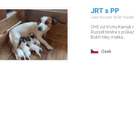
JRT s PP
Jack Russell Teriér hladk
CHS od Vrchu Kamýk nab
Russell teriéra s průka
Bobří řeky, matka...
Osek