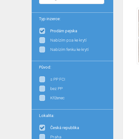
Typ inzerce:
Prodám pejska
Nabízím psa ke krytí
Nabízím fenku ke krytí
Původ:
s PP FCI
bez PP
Kříženec
Lokalita:
Česká republika
Praha