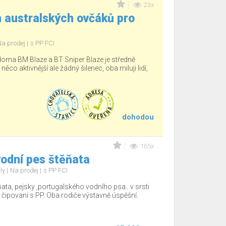
23x
 australských ovčáků pro
Na prodej
s PP FCI
 doma BM Blaze a BT Sniper Blaze je středně
 něco aktivnější ale žádný šilenec, oba miluji lidí,
dohodou
165x
odní pes štěňata
rly
Na prodej
s PP FCI
ňata, pejsky ,portugalského vodního psa.. v srsti
 čipovani s PP. Oba rodiče výstavně úspěšní.