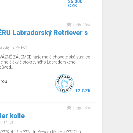
35 000
CZK
186x
RU Labradorský Retriever s
prodej
s PP FCI
ÁŽNÉ ZÁJEMCE naše malá chovatelská stanice
é holčičky čistokrevného Labradorského
původ...
erou
12 CZK
158x
er kolie
s PP FCI
????Koblížek ???? Upečeno s láskou ???? Chs.