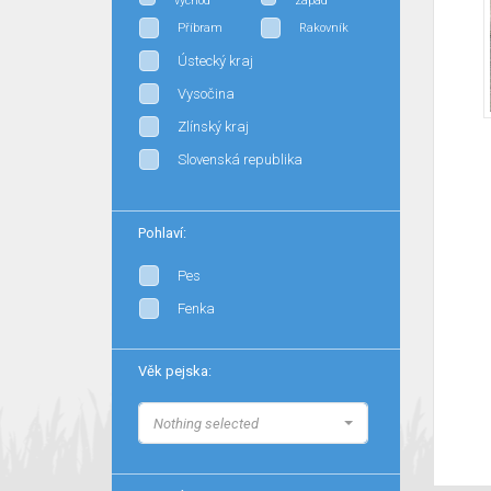
východ
západ
Příbram
Rakovník
Ústecký kraj
Vysočina
Zlínský kraj
Slovenská republika
Pohlaví:
Pes
Fenka
Věk pejska:
Nothing selected