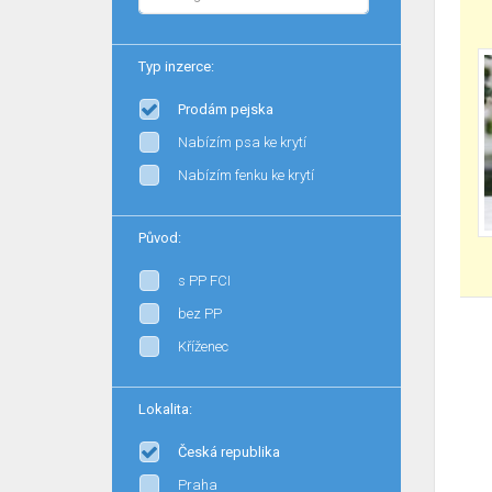
Typ inzerce:
Prodám pejska
Nabízím psa ke krytí
Nabízím fenku ke krytí
Původ:
s PP FCI
bez PP
Kříženec
Lokalita:
Česká republika
Praha