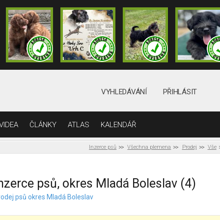
VYHLEDÁVÁNÍ
PŘIHLÁSIT
VIDEA
ČLÁNKY
ATLAS
KALENDÁŘ
Inzerce psů
Všechna plemena
Prodej
Vše
nzerce psů, okres Mladá Boleslav (4)
rodej psů okres Mladá Boleslav