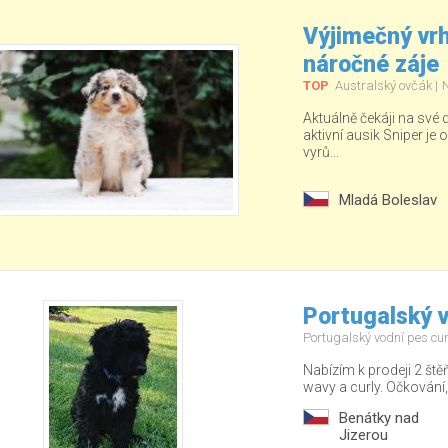
Výjimečný vrh
náročné záje
TOP
Australský ovčák
Aktuálně čekáji na své
aktivní ausik Sniper je o
vyrů...
Mladá Boleslav
Portugalský v
Portugalský vodní pes cu
Nabízím k prodeji 2 ště
wavy a curly. Očkování,
Benátky nad
Jizerou