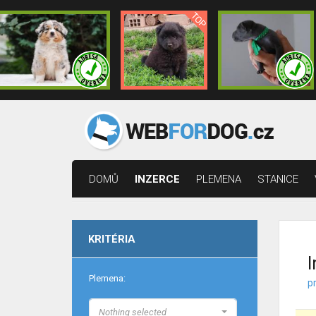
DOMŮ
INZERCE
PLEMENA
STANICE
KRITÉRIA
I
Plemena:
p
Nothing selected