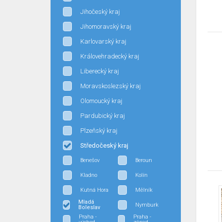
Jihočeský kraj
Jihomoravský kraj
Karlovarský kraj
Královehradecký kraj
Liberecký kraj
Moravskoslezský kraj
Olomoucký kraj
Pardubický kraj
Plzeňský kraj
Středočeský kraj
Benešov
Beroun
Kladno
Kolín
Kutná Hora
Mělník
Mladá
Nymburk
Boleslav
Praha -
Praha -