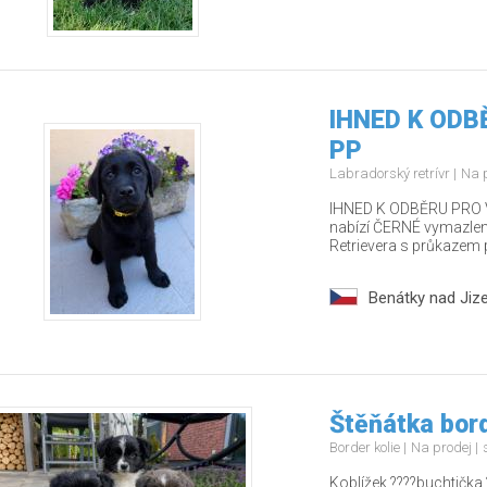
IHNED K ODBĚ
PP
Labradorský retrívr
Na 
IHNED K ODBĚRU PRO V
nabízí ČERNÉ vymazlen
Retrievera s průkazem 
Benátky nad Jiz
Štěňátka bord
Border kolie
Na prodej
Koblížek ????buchtička 