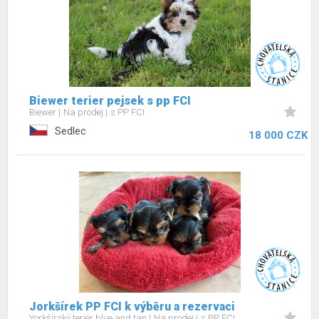
Biewer terier pejsek s pp FCI
Biewer
Na prodej
s PP FCI
Sedlec
18 000 CZK
Jorkšírek PP FCI k výběru a rezervaci
Yorkšírský teriér blue and tan
Na prodej
s PP FCI