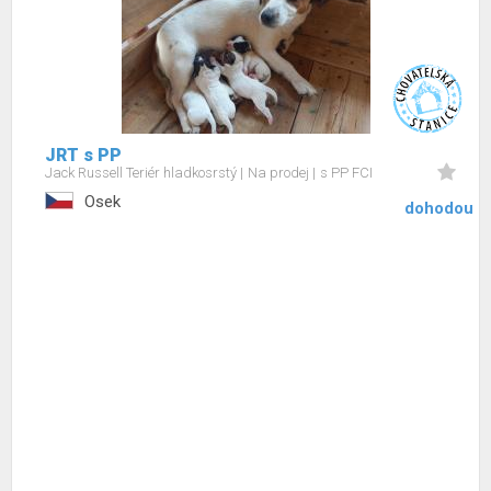
JRT s PP
Jack Russell Teriér hladkosrstý
Na prodej
s PP FCI
Osek
dohodou