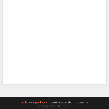
technická podpora
dnešní inzeráty
podmínky
© Copyright 2008 - 2026