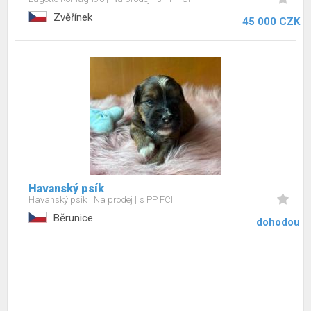
Zvěřínek
45 000 CZK
Havanský psík
Havanský psík
Na prodej
s PP FCI
Běrunice
dohodou