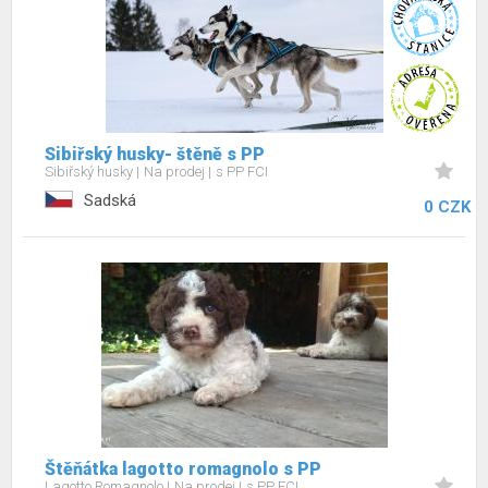
Sibiřský husky- štěně s PP
Sibiřský husky
Na prodej
s PP FCI
Sadská
0 CZK
Štěňátka lagotto romagnolo s PP
Lagotto Romagnolo
Na prodej
s PP FCI