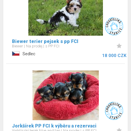
Biewer terier pejsek s pp FCI
Biewer
Na prodej
s PP FCI
Sedlec
18 000 CZK
Jorkšírek PP FCI k výběru a rezervaci
Yorkšírský teriér blue and tan
Na prodej
s PP FCI