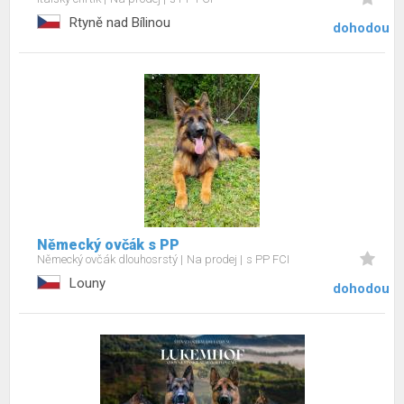
Rtyně nad Bílinou
dohodou
Německý ovčák s PP
Německý ovčák dlouhosrstý
Na prodej
s PP FCI
Louny
dohodou