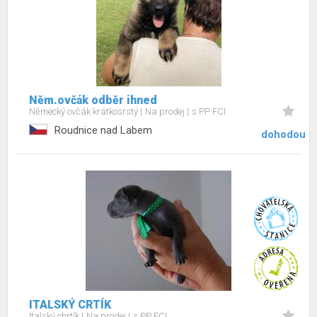
Něm.ovčák odběr ihned
Německý ovčák krátkosrstý
Na prodej
s PP FCI
Roudnice nad Labem
dohodou
ITALSKÝ CRTÍK
Italský chrtík
Na prodej
s PP FCI