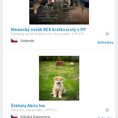
Německý ovčák REX krátkosrstý s PP
Německý ovčák krátkosrstý
Na prodej
s PP FCI
Velemín
dohodou
Štěňata Akita Inu
Akita-inu
Na prodej
s PP FCI
Srbská Kamenice