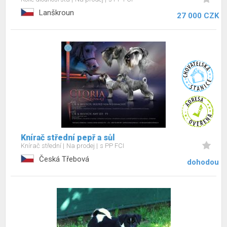
Lanškroun
27 000 CZK
Knírač střední pepř a sůl
Knírač střední
Na prodej
s PP FCI
Česká Třebová
dohodou