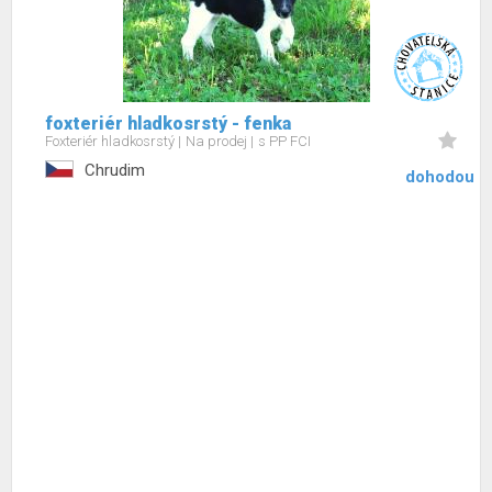
foxteriér hladkosrstý - fenka
Foxteriér hladkosrstý
Na prodej
s PP FCI
Chrudim
dohodou