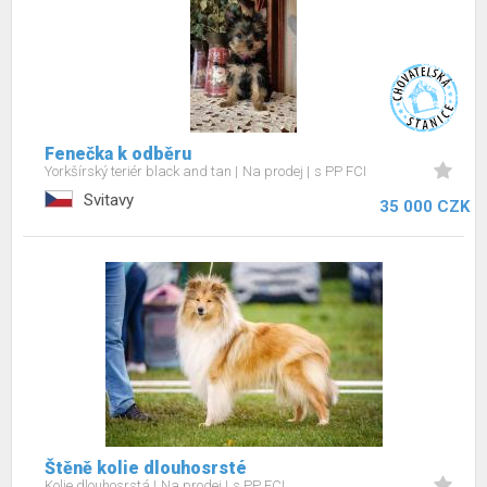
Fenečka k odběru
Yorkšírský teriér black and tan
Na prodej
s PP FCI
Svitavy
35 000 CZK
Štěně kolie dlouhosrsté
Kolie dlouhosrstá
Na prodej
s PP FCI