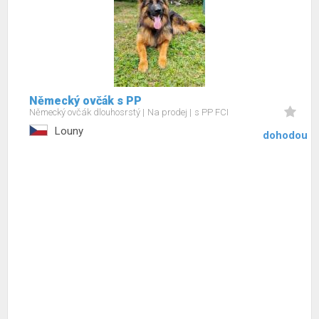
Německý ovčák s PP
Německý ovčák dlouhosrstý
Na prodej
s PP FCI
Louny
dohodou