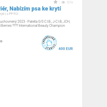
121x
iér, Nabízím psa ke krytí
rytí
s PP FCI
chovnený 2023 - Patella 0/0 C.I.B., J-C.I.B, JCH,
rries ???? International Beauty Champion
vo
400 EUR