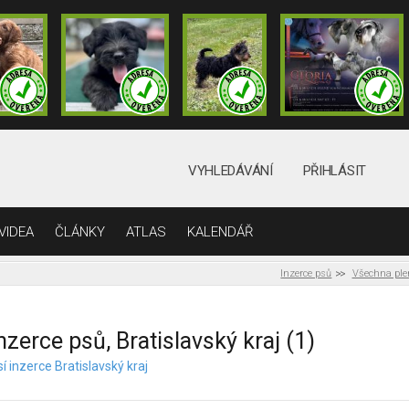
VYHLEDÁVÁNÍ
PŘIHLÁSIT
VIDEA
ČLÁNKY
ATLAS
KALENDÁŘ
Inzerce psů
Všechna pl
nzerce psů, Bratislavský kraj (1)
í inzerce Bratislavský kraj