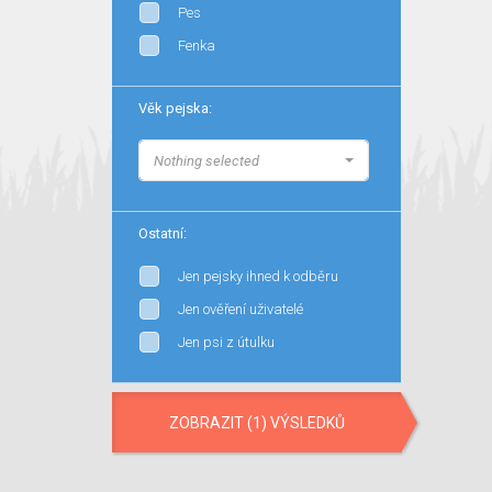
Pes
Fenka
Věk pejska:
Nothing selected
Ostatní:
Jen pejsky ihned k odběru
Jen ověření uživatelé
Jen psi z útulku
ZOBRAZIT (1) VÝSLEDKŮ