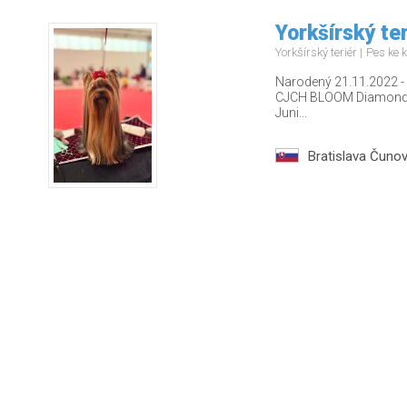
Yorkšírský ter
Yorkšírský teriér
Pes ke k
Narodený 21.11.2022 - u
CJCH BLOOM Diamond Be
Juni...
Bratislava Čuno