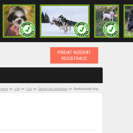
PŘIDAT INZERÁT
REGISTRACE
emena
Vše
Vše
Slovenská republika
Bratislavský kraj