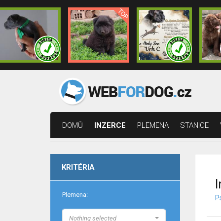
DOMŮ
INZERCE
PLEMENA
STANICE
KRITÉRIA
I
Plemena:
Ps
Nothing selected