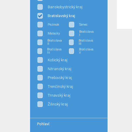
Banskobystrický kraj
Bratislavský kraj
Pezinok
Senec
Bratislava
Malacky
I
Bratislava
Bratislava
II
III
Bratislava
Bratislava
IV
V
Košický kraj
Nitranský kraj
Prešovský kraj
Trenčínský kraj
Trnavský kraj
Žilinský kraj
Pohlaví: