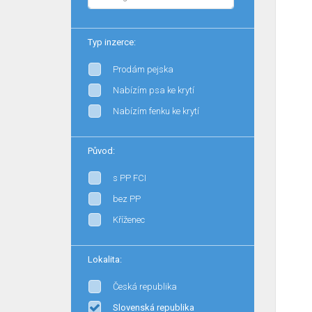
Typ inzerce:
Prodám pejska
Nabízím psa ke krytí
Nabízím fenku ke krytí
Původ:
s PP FCI
bez PP
Kříženec
Lokalita:
Česká republika
Slovenská republika