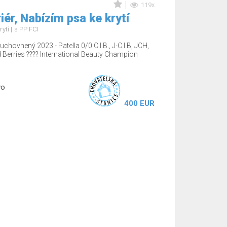
119x
iér, Nabízím psa ke krytí
rytí
s PP FCI
chovnený 2023 - Patella 0/0 C.I.B., J-C.I.B, JCH,
rries ???? International Beauty Champion
vo
400 EUR