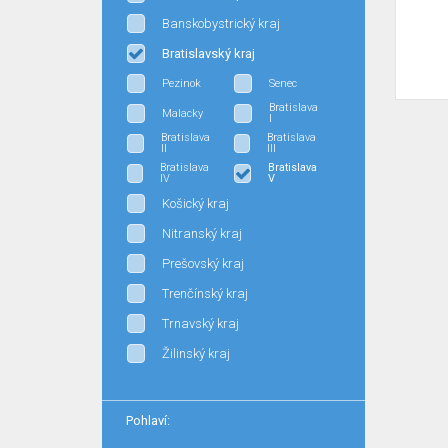
Banskobystrický kraj
Bratislavský kraj
Pezinok
Senec
Bratislava
Malacky
I
Bratislava
Bratislava
II
III
Bratislava
Bratislava
IV
V
Košický kraj
Nitranský kraj
Prešovský kraj
Trenčínský kraj
Trnavský kraj
Žilinský kraj
Pohlaví: