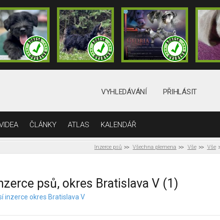
VYHLEDÁVÁNÍ
PŘIHLÁSIT
VIDEA
ČLÁNKY
ATLAS
KALENDÁŘ
Inzerce psů
Všechna plemena
Vše
Vše
nzerce psů, okres Bratislava V (1)
í inzerce okres Bratislava V