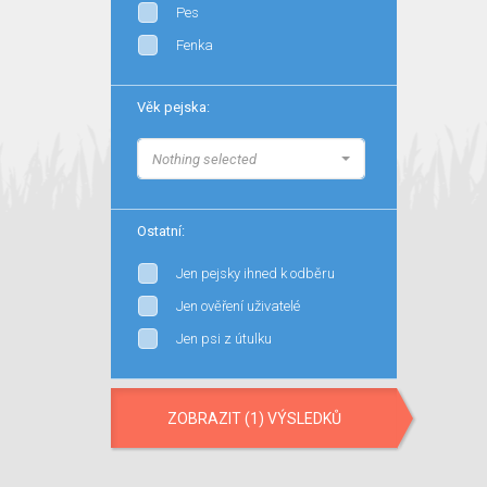
Pes
Fenka
Věk pejska:
Nothing selected
Ostatní:
Jen pejsky ihned k odběru
Jen ověření uživatelé
Jen psi z útulku
ZOBRAZIT (1) VÝSLEDKŮ