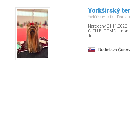
Yorkšírský ter
Yorkšírský teriér
Pes ke k
Narodený 21.11.2022 - u
CJCH BLOOM Diamond Be
Juni...
Bratislava Čuno