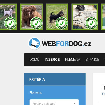
DOMŮ
INZERCE
PLEMENA
STANICE
KRITÉRIA
I
Plemena:
Ps
Nothing selected