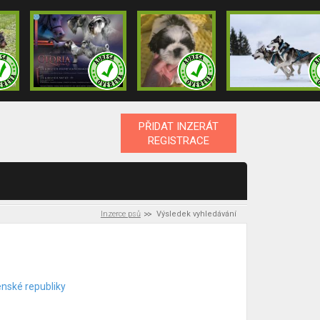
PŘIDAT INZERÁT
REGISTRACE
Inzerce psů
Výsledek vyhledávání
enské republiky