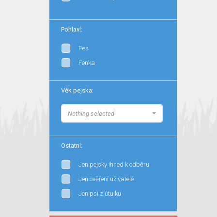
Pohlaví:
Pes
Fenka
Věk pejska:
Nothing selected
Ostatní:
Jen pejsky ihned k odběru
Jen ověření uživatelé
Jen psi z útulku