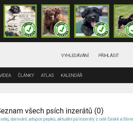
VYHLEDÁVÁNÍ
PŘIHLÁSIT
VIDEA
ČLÁNKY
ATLAS
KALENDÁŘ
eznam všech psích inzerátů (0)
odej, darování, adopce pejsků, aktuální psí inzeráty z celé České a Slov