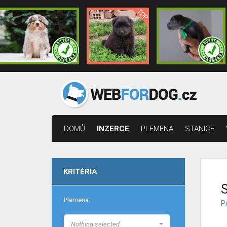
DOMŮ
INZERCE
PLEMENA
STANICE
KRITÉRIA
S
Plemena:
Pr
Nothing selected