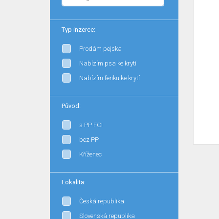
Typ inzerce:
Prodám pejska
Nabízím psa ke krytí
Nabízím fenku ke krytí
Původ:
s PP FCI
bez PP
Kříženec
Lokalita:
Česká republika
Slovenská republika