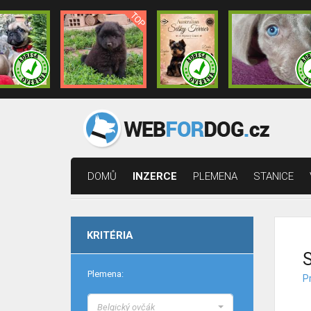
DOMŮ
INZERCE
PLEMENA
STANICE
KRITÉRIA
S
Plemena:
Pr
Belgický ovčák