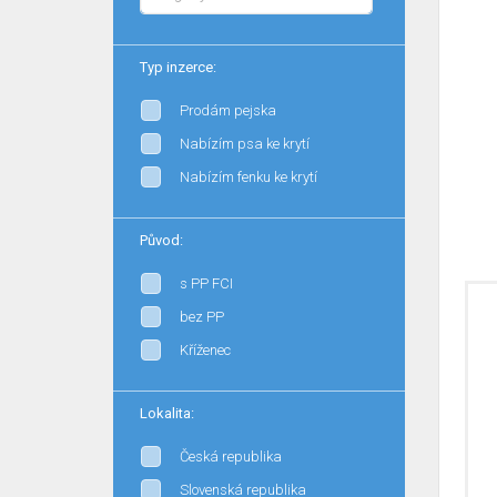
Typ inzerce:
Prodám pejska
Nabízím psa ke krytí
Nabízím fenku ke krytí
Původ:
s PP FCI
bez PP
Kříženec
Lokalita:
Česká republika
Slovenská republika