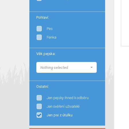
Pohlaví:
Pes
Fenka
Věk pejska:
Nothing selected
Ostatní:
Jen pejsky ihned k odběru
Jen ověření uživatelé
Jen psi z útulku