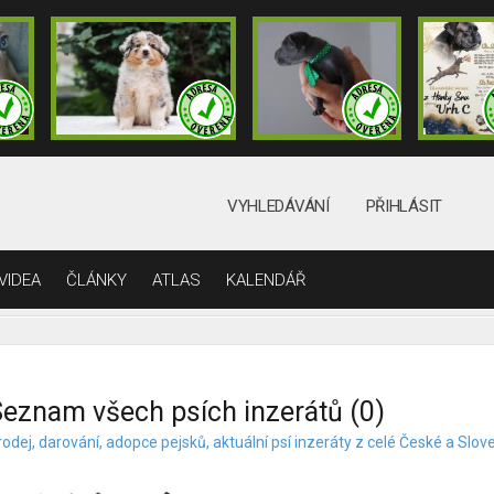
VYHLEDÁVÁNÍ
PŘIHLÁSIT
VIDEA
ČLÁNKY
ATLAS
KALENDÁŘ
eznam všech psích inzerátů (0)
odej, darování, adopce pejsků, aktuální psí inzeráty z celé České a Slov