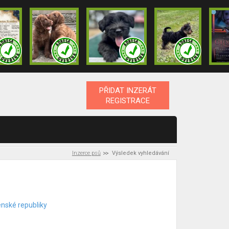
PŘIDAT INZERÁT
REGISTRACE
Inzerce psů
Výsledek vyhledávání
enské republiky