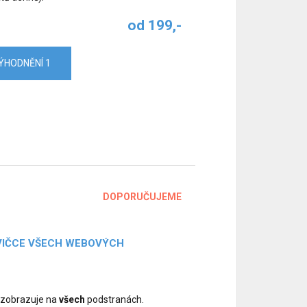
od 199,-
ÝHODNĚNÍ 1
DOPORUČUJEME
AVIČCE VŠECH WEBOVÝCH
ě zobrazuje na
všech
podstranách.