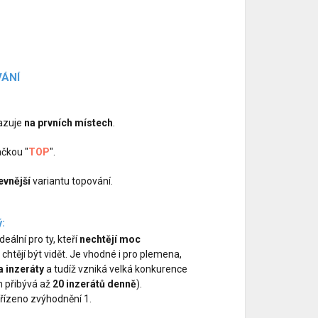
VÁNÍ
razuje
na prvních místech
.
čkou "
TOP
".
evnější
variantu topování.
ý:
eální pro ty, kteří
nechtějí moc
chtějí být vidět. Je vhodné i pro plemena,
a inzeráty
a tudíž vzniká velká konkurence
n přibývá až
20 inzerátů denně
).
řízeno zvýhodnění 1.