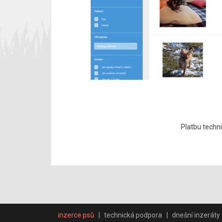
Platbu techni
inzerce psů
technická podpora
dnešní inzeráty