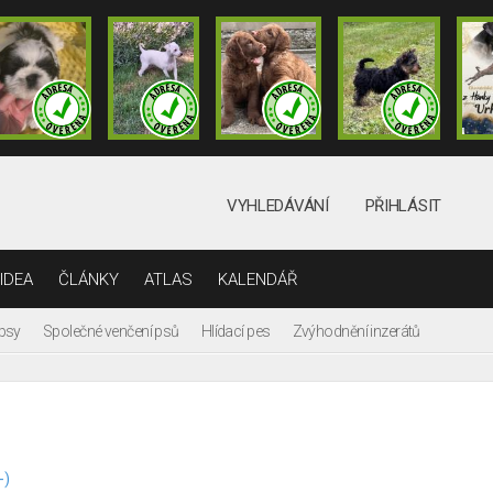
VYHLEDÁVÁNÍ
PŘIHLÁSIT
IDEA
ČLÁNKY
ATLAS
KALENDÁŘ
 psy
Společné venčení psů
Hlídací pes
Zvýhodnění inzerátů
-)