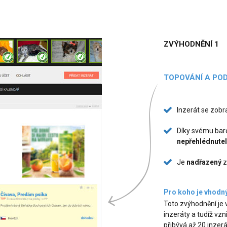
ZVÝHODNĚNÍ 1
TOPOVÁNÍ A PO
Inzerát se zob
Díky svému bar
nepřehlédnute
Je
nadřazený
z
Pro koho je vhodn
Toto zvýhodnění je 
inzeráty a tudíž vz
přibývá až 20 inzer