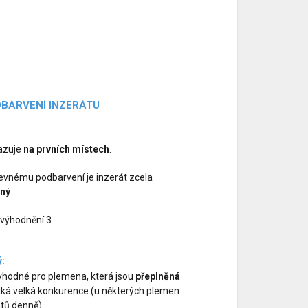
DBARVENÍ INZERÁTU
razuje
na prvních místech
.
evnému podbarvení je inzerát zcela
lný
.
výhodnění 3
ý:
vhodné pro plemena, která jsou
přeplněná
niká velká konkurence (u některých plemen
átů denně).