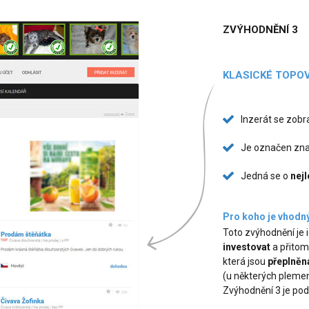
ZVÝHODNĚNÍ 3
KLASICKÉ TOPO
Inzerát se zob
Je označen zna
Jedná se o
nejl
Pro koho je vhodn
Toto zvýhodnění je id
investovat
a přitom 
která jsou
přeplněn
(u některých pleme
Zvýhodnění 3 je pod