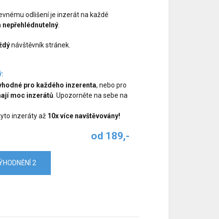
vnému odlišení je inzerát na každé
a
nepřehlédnutelný
.
ždý
návštěvník stránek.
ý:
vhodné pro každého inzerenta
, nebo pro
ají moc inzerátů
. Upozorněte na sebe na
 tyto inzeráty až
10x více navštěvovány!
od 189,-
ÝHODNĚNÍ 2