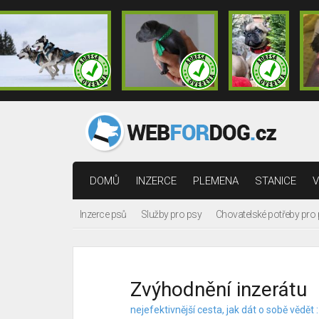
DOMŮ
INZERCE
PLEMENA
STANICE
V
Inzerce psů
Služby pro psy
Chovatelské potřeby pro
Zvýhodnění inzerátu
nejefektivnější cesta, jak dát o sobě vědět :