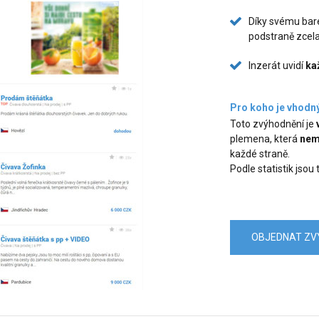
Díky svému bare
podstraně zcel
Inzerát uvidí
ka
Pro koho je vhodn
Toto zvýhodnění je
plemena, která
nem
každé straně.
Podle statistik jsou
OBJEDNAT ZV