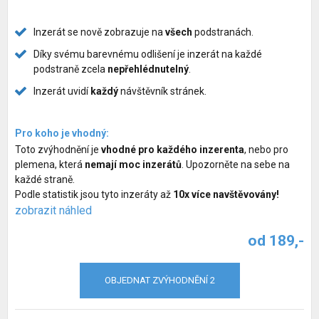
Služby pro psy
Inzerát se nově zobrazuje na
všech
podstranách.
Chovatelské potřeby pro psy
Díky svému barevnému odlišení je inzerát na každé
podstraně zcela
nepřehlédnutelný
.
Společné venčení psů
Inzerát uvidí
každý
návštěvník stránek.
Hlídací pes
Pro koho je vhodný:
Zvýhodnění inzerátů
Toto zvýhodnění je
vhodné pro každého inzerenta
, nebo pro
plemena, která
nemají moc inzerátů
. Upozorněte na sebe na
každé straně.
Podle statistik jsou tyto inzeráty až
10x více navštěvovány!
zobrazit náhled
od 189,-
OBJEDNAT ZVÝHODNĚNÍ 2