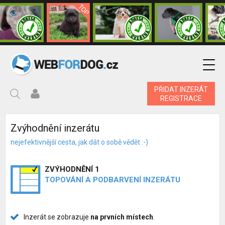
PŘIDAT INZERÁT
REGISTRACE
Zvýhodnění inzerátu
nejefektivnější cesta, jak dát o sobě vědět :-)
ZVÝHODNĚNÍ 1
TOPOVÁNÍ A PODBARVENÍ INZERÁTU
Inzerát se zobrazuje
na prvních místech
.