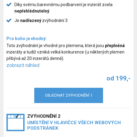
Díky svému barevnému podbarvení je inzerát zcela
nepřehlédnutelný
.
Je
nadřazený
zvýhodnění 3
Pro koho je vhodný:
Toto zvýhodnění je vhodné pro plemena, která jsou
přeplněná
inzeráty a tudíž vzniká velká konkurence (u některých plemen
přibývá až 20 inzerátů denně).
zobrazit náhled
od 199,-
OBJEDNAT ZVÝHODNĚNÍ 1
ZVÝHODNĚNÍ 2
UMÍSTĚNÍ V HLAVIČCE VŠECH WEBOVÝCH
PODSTRÁNEK
Inzerce psů