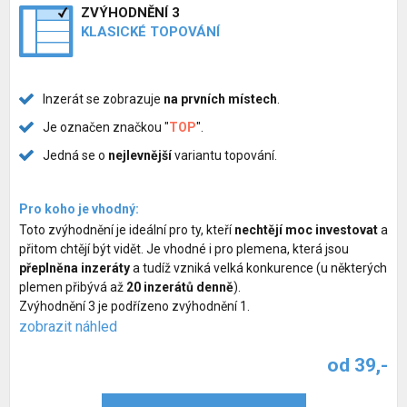
ZVÝHODNĚNÍ 3
KLASICKÉ TOPOVÁNÍ
Inzerát se zobrazuje
na prvních místech
.
Je označen značkou "
TOP
".
Jedná se o
nejlevnější
variantu topování.
Pro koho je vhodný:
Toto zvýhodnění je ideální pro ty, kteří
nechtějí moc investovat
a
přitom chtějí být vidět. Je vhodné i pro plemena, která jsou
přeplněna inzeráty
a tudíž vzniká velká konkurence (u některých
plemen přibývá až
20 inzerátů denně
).
Zvýhodnění 3 je podřízeno zvýhodnění 1.
zobrazit náhled
od 39,-