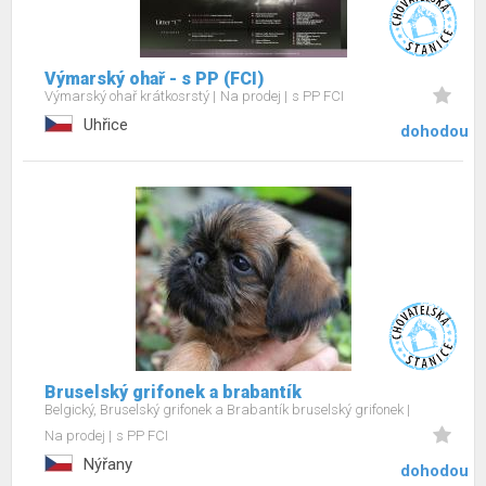
Výmarský ohař - s PP (FCI)
Výmarský ohař krátkosrstý
Na prodej
s PP FCI
Uhřice
dohodou
Bruselský grifonek a brabantík
Belgický, Bruselský grifonek a Brabantík bruselský grifonek
Na prodej
s PP FCI
Nýřany
dohodou