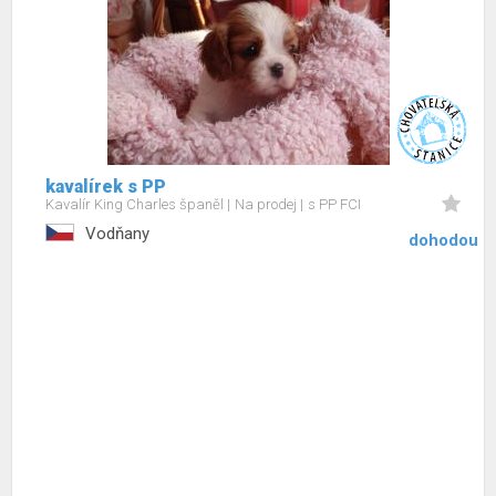
kavalírek s PP
Kavalír King Charles španěl
Na prodej
s PP FCI
Vodňany
dohodou