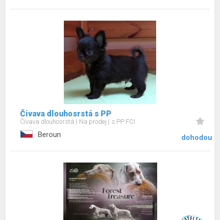
Čivava dlouhosrstá s PP
Čivava dlouhosrstá
Na prodej
s PP FCI
Beroun
dohodou