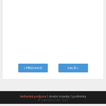
< PŘEDCHOZÍ
DALŠÍ >
technická podpora
dnešní inzeráty
podmínky
© Copyright 2008 - 2026