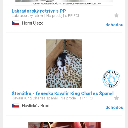
Labradorský retrívr s PP
Labradorský retrívr
Na prodej
s PP FCI
Horní Újezd
dohodou
Štěňátko - fenečka Kavalír King Charles Španěl
Kavalír King Charles španěl
Na prodej
s PP FCI
Havlíčkův Brod
dohodou