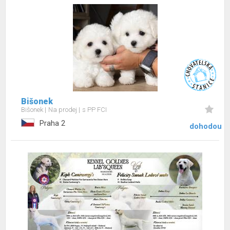
Bišonek
Bišonek
Na prodej
s PP FCI
Praha 2
dohodou