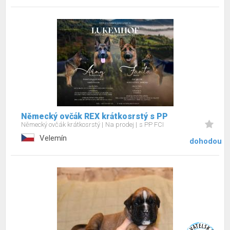
Německý ovčák REX krátkosrstý s PP
Německý ovčák krátkosrstý
Na prodej
s PP FCI
Velemín
dohodou