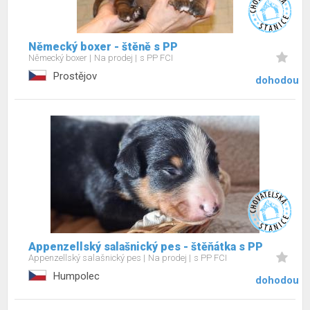
Německý boxer - štěně s PP
Německý boxer
Na prodej
s PP FCI
Prostějov
dohodou
Appenzellský salašnický pes - štěňátka s PP
Appenzellský salašnický pes
Na prodej
s PP FCI
Humpolec
dohodou