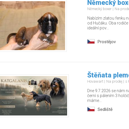
Německý boxe
Německý boxer
Na prod
Nabízím zlatou fenku n
od Hučáku. Oba rodiče 
ideální pov...
Prostějov
Štěňata plem
Hovawart
Na prodej
s 
Dne 9.7.2026 se nám naro
černí s pálením 3 holči
máme...
Sedliště