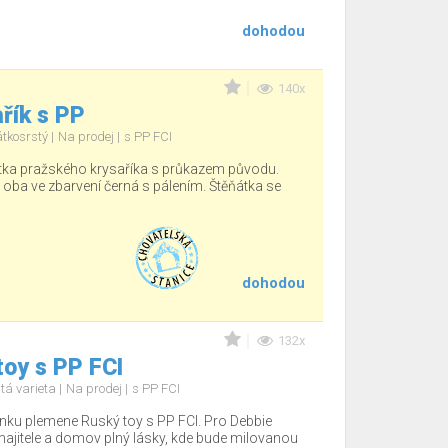
dohodou
140x
řík s PP
átkosrstý
Na prodej
s PP FCI
tka pražského krysaříka s průkazem původu.
, oba ve zbarvení černá s pálením. Štěňátka se
dohodou
132x
oy s PP FCI
tá varieta
Na prodej
s PP FCI
nku plemene Ruský toy s PP FCI. Pro Debbie
jitele a domov plný lásky, kde bude milovanou