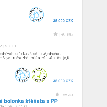
35 000 CZK
158x
dej
s PP FCI
lední volnou fenku v šedé barvě jednoho z
Skye terriéra. Naše milá a zvídavá slečna je již
35 000 CZK
23x
á bolonka štěňata s PP
Na prodej
s PP FCI