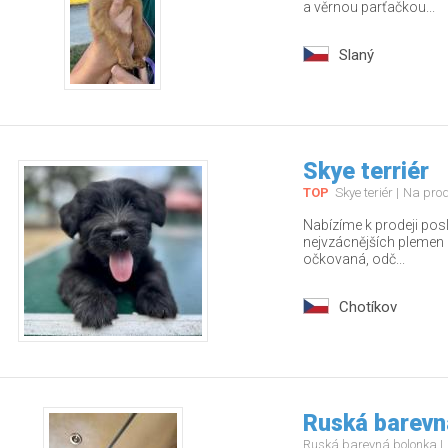
a věrnou parťačkou...
Slaný
Skye terriér
TOP
Skye teriér
Na pro
Nabízíme k prodeji pos
nejvzácnějších plemen – 
očkovaná, odč...
Chotíkov
Ruská barevn
Ruská barevná bolonka