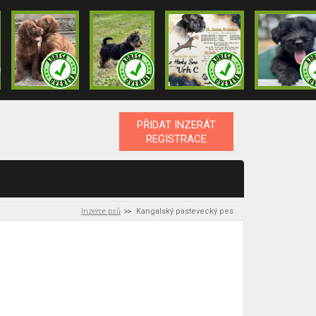
PŘIDAT INZERÁT
REGISTRACE
Inzerce psů
Kangalský pastevecký pes