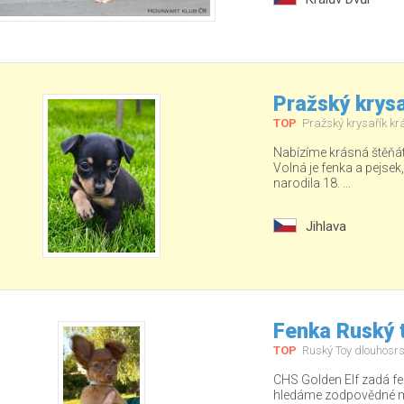
Pražský krysa
TOP
Pražský krysařík kr
Nabízíme krásná štěňá
Volná je fenka a pejsek
narodila 18. ...
Jihlava
Fenka Ruský t
TOP
Ruský Toy dlouhosrs
CHS Golden Elf zadá fe
hledáme zodpovědné ma