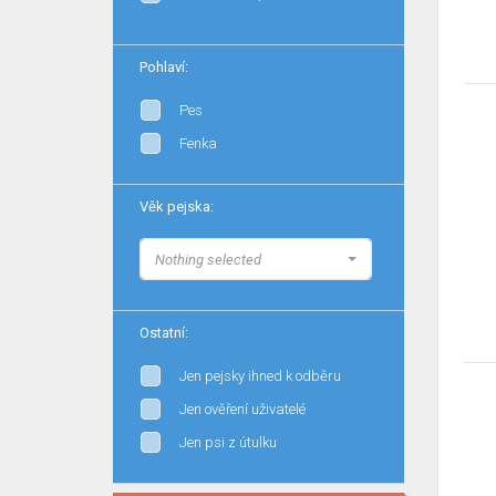
Pohlaví:
Pes
Fenka
Věk pejska:
Nothing selected
Ostatní:
Jen pejsky ihned k odběru
Jen ověření uživatelé
Jen psi z útulku