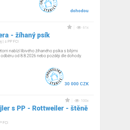
dohodou
61x
ra - žíhaný psík
ej
s PP FCI
torri nabízí líbivého žíhaného psíka s bílými
 odběru od 8.8.2026 nebo později dle dohody.
30 000 CZK
100x
jler s PP - Rottweiler - štěně
P FCI