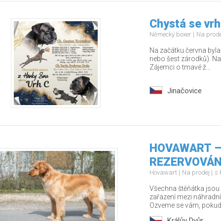
Chystá se vrh
Německý boxer
Na prod
Na začátku června byla 
nebo šest zárodků). Na
Zájemci o tmavé ž...
Jinačovice
HOVAWART – š
REZERVOVÁ
Hovawart
Na prodej
s 
Všechna štěňátka jsou 
zařazení mezi náhradní
Ozveme se vám, pokud 
Králův Dvůr