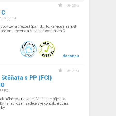
251x
 C
ej
s PP FCI
potvrzena březost (paní doktorka viděla asi pět
 přelomu června a července čekám vrh C.
dohodou
214x
těňata s PP (FCI)
NO
PP FCI
aktuálně rezervována. V případě zájmu o
ky nám prosím zašlete své kontaktní údaje.
by...