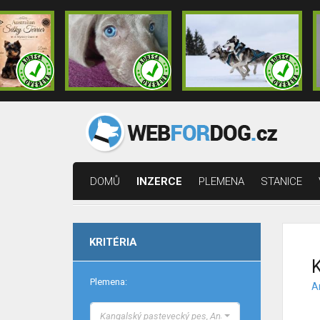
DOMŮ
INZERCE
PLEMENA
STANICE
KRITÉRIA
K
Plemena:
A
Kangalský pastevecký pes, Anatolský pastevecký pes