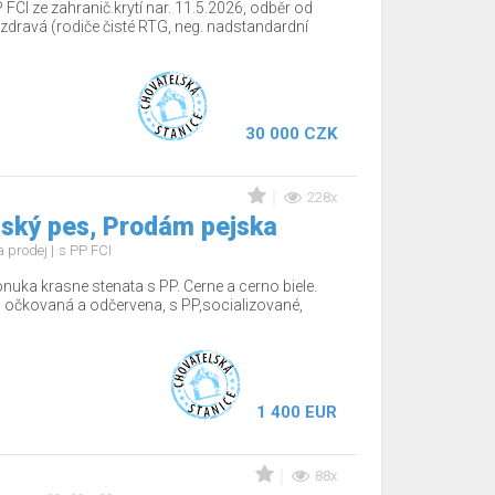
 FCI ze zahranič.krytí nar. 11.5.2026, odběr od
dravá (rodiče čisté RTG, neg. nadstandardní
30 000 CZK
228x
ský pes, Prodám pejska
 prodej
s PP FCI
nuka krasne stenata s PP. Cerne a cerno biele.
 očkovaná a odčervena, s PP,socializované,
1 400 EUR
88x