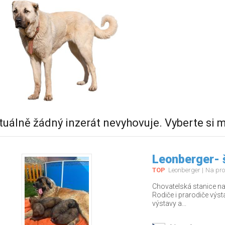
tuálně žádný inzerát nevyhovuje. Vyberte si m
Leonberger- 
TOP
Leonberger
Na pro
Chovatelská stanice nab
Rodiče i prarodiče výs
výstavy a...