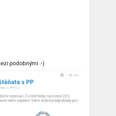
ezi podobnými :-)
96x
štěňata s PP
dej
s PP FCI
ízí k rezervaci 2 volné fenky narozené 22.6..
tavně velmi úspěšní. Velmi dobré předpoklady pro