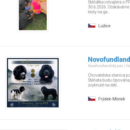
Štěňátka rotvajlera s PP
30.6.2026. Očekáváme z
testy na ge...
Lužice
Novofundland
Novofundlandský pes
Na
Chovatelska stanica po
Štěňata budu čipována,
zvyknuté na deti...
Frýdek-Místek