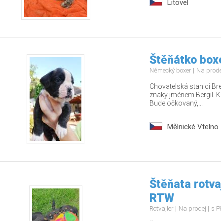
Litovel
Štěňátko boxe
Německý boxer
Na prod
Chovatelská stanici Bre
znaky jménem Bergil. K
Bude očkovaný,...
Mělnické Vtelno
Štěňata rotva
RTW
Rotvajler
Na prodej
s P