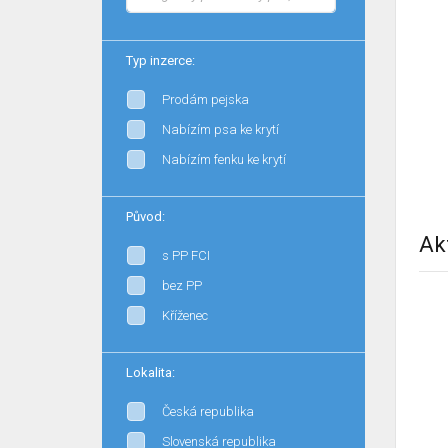
Typ inzerce:
Prodám pejska
Nabízím psa ke krytí
Nabízím fenku ke krytí
Původ:
Ak
s PP FCI
bez PP
Kříženec
Lokalita:
Česká republika
Slovenská republika