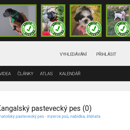
VYHLEDÁVÁNÍ
PŘIHLÁSIT
VIDEA
ČLÁNKY
ATLAS
KALENDÁŘ
angalský pastevecký pes (0)
natolský pastevecký pes - inzerce psů, nabídka, štěňata