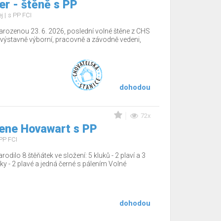
r - štěně s PP
ej
s PP FCI
arozenou 23. 6. 2026, poslední volné štěne z CHS
výstavně výborní, pracovně a závodně vedeni,
dohodou
72x
ene Hovawart s PP
PP FCI
dilo 8 štěňátek ve složení: 5 kluků - 2 plaví a 3
čky - 2 plavé a jedná černé s pálením Volné
dohodou