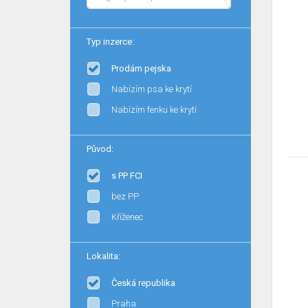
Typ inzerce:
Prodám pejska
Nabízím psa ke krytí
Nabízím fenku ke krytí
Původ:
s PP FCI
bez PP
Kříženec
Lokalita:
Česká republika
Praha