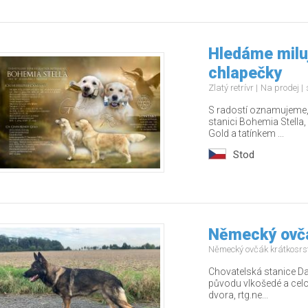
Hledáme miluj
chlapečky
Zlatý retrívr
Na prodej
S radostí oznamujeme, 
stanici Bohemia Stella
Gold a tatínkem ...
Stod
Německý ovčá
Německý ovčák krátkosrs
Chovatelská stanice Da
původu vlkošedé a celo
dvora, rtg.ne...