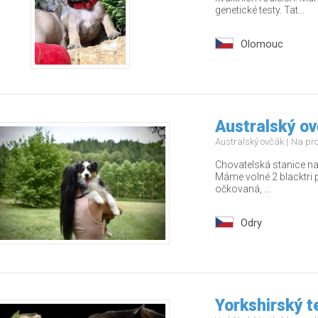
genetické testy. Tat...
Olomouc
Australský ov
Australský ovčák
Na pr
Chovatelská stanice na
Máme volné 2 blacktri 
očkovaná, ...
Odry
Yorkshirský t