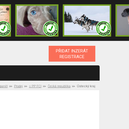
PŘIDAT INZERÁT
REGISTRACE
španěl
Prodej
s PP FCI
Česká republika
Ústecký kraj