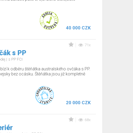
40 000 CZK
71x
čák s PP
odej
s PP FCI
bízí k odběru štěňátka australského ovčáka s PP.
pejsky bez ocásku. Štěňátka jsou již kompletně
20 000 CZK
68x
eriér