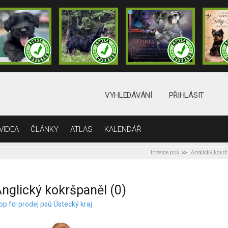
VYHLEDÁVÁNÍ
PŘIHLÁSIT
VIDEA
ČLÁNKY
ATLAS
KALENDÁŘ
Inzerce psů
Anglický kokr
nglický kokršpaněl (0)
pp fci prodej psů Ústecký kraj