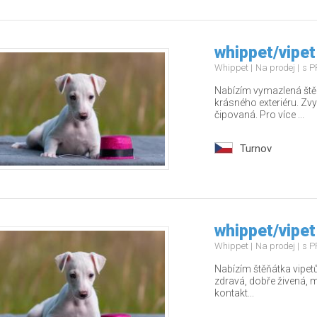
whippet/vipet
Whippet
Na prodej
s P
Nabízím vymazlená štěň
krásného exteriéru. Zv
čipovaná. Pro více ...
Turnov
whippet/vipet
Whippet
Na prodej
s P
Nabízím štěňátka vipet
zdravá, dobře živená, ma
kontakt...