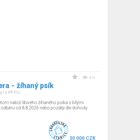
61x
ra - žíhaný psík
ej
s PP FCI
torri nabízí líbivého žíhaného psíka s bílými
 odběru od 8.8.2026 nebo později dle dohody.
30 000 CZK