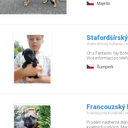
Majetín
Stafordšírský
Stafordšírský bulterier
N
Ch.s.Fantastic fay Bohu
Více informací po tel
Šumperk
Francouzský 
Francouzský buldoček
N
Prodám nádherná štěňá
kvalitních rodičích. Ma