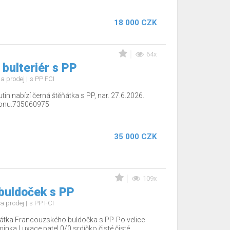
18 000 CZK
64x
 bulteriér s PP
a prodej
s PP FCI
tin nabízí černá štěňátka s PP, nar. 27.6.2026.
efonu.735060975
35 000 CZK
109x
buldoček s PP
a prodej
s PP FCI
tka Francouzského buldočka s PP. Po velice
minka Luxace patel 0/0,srdíčko čisté,čisté