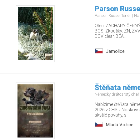
Parson Russel
Parson Russel Teriér
Na
Otec: ZACHARY ČERNÝ F
BOS, Zkoušky: ZN, ZVVZ
DOV clear, BEA...
Jamolice
Štěňata něme
Německý drátosrstý ohař
Nabízíme štěňata něme
2026 v CHS z Noskovsk
skvělé povahy, s ...
Mladá Vožice