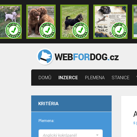
DOMŮ
INZERCE
PLEMENA
STANICE
KRITÉRIA
A
Plemena:
s 
Anglický kokršpaněl