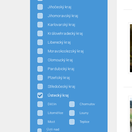
Jihočeský kraj
Jihomoravský kraj
Karlovarský kraj
Královehradecký kraj
Liberecký kraj
Moravskoslezský kraj
Olomoucký kraj
Pardubický kraj
Plzeňský kraj
Středočeský kraj
Ústecký kraj
Děčín
Chomutov
Litoměřice
Louny
Most
Teplice
Ústí nad