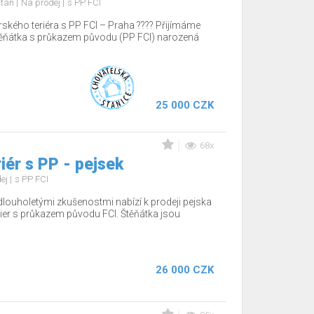
d tan
Na prodej
s PP FCI
rského teriéra s PP FCI – Praha ???? Přijímáme
těňátka s průkazem původu (PP FCI) narozená
25 000 CZK
68x
iér s PP - pejsek
dej
s PP FCI
dlouholetými zkušenostmi nabízí k prodeji pejska
ier s průkazem původu FCI. Štěňátka jsou
26 000 CZK