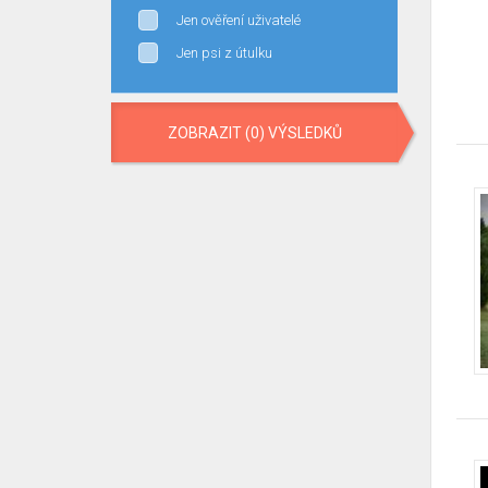
Jen ověření uživatelé
Jen psi z útulku
ZOBRAZIT (0) VÝSLEDKŮ