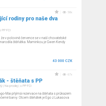
58x
ící rodiny pro naše dva
s PP FCI
že v polovině července se v naší chovatelské
, narodila štěňátka. Maminkou je Gwen Kendy
43 000 CZK
67x
k - štěňata s PP
tý
Na prodej
s PP FCI
go-Mai přijímá rezervace na štěňata s průkazem
černé barvy. Otcem štěňátek je Ego z Lukasova