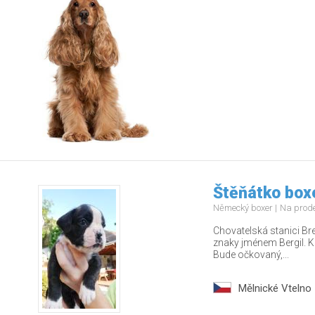
Štěňátko boxe
Německý boxer
Na prod
Chovatelská stanici Bre
znaky jménem Bergil. K
Bude očkovaný,...
Mělnické Vtelno