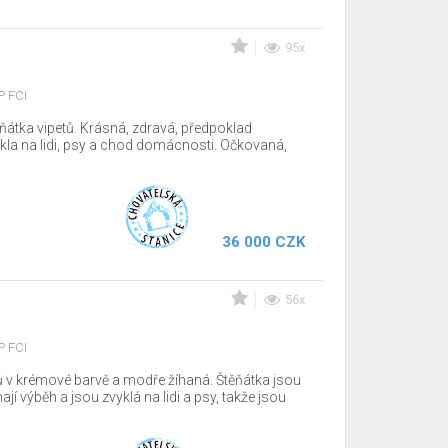
95x
P FCI
átka vipetů. Krásná, zdravá, předpoklad
ykla na lidi, psy a chod domácnosti. Očkovaná,
36 000 CZK
56x
P FCI
ů v krémové barvě a modře žíhaná. Štěňátka jsou
jí výběh a jsou zvyklá na lidi a psy, takže jsou