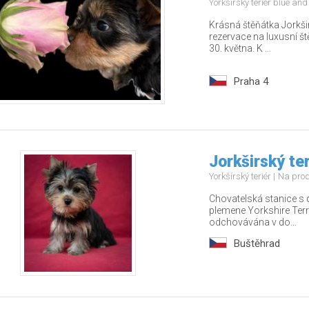
Yorkšírský teriér blue an
Krásná štěňátka Jorkši
rezervace na luxusní š
30. května. K ...
Praha 4
Jorkširský ter
Yorkšírský teriér
Na pro
Chovatelská stanice s 
plemene Yorkshire Terr
odchovávána v do...
Buštěhrad