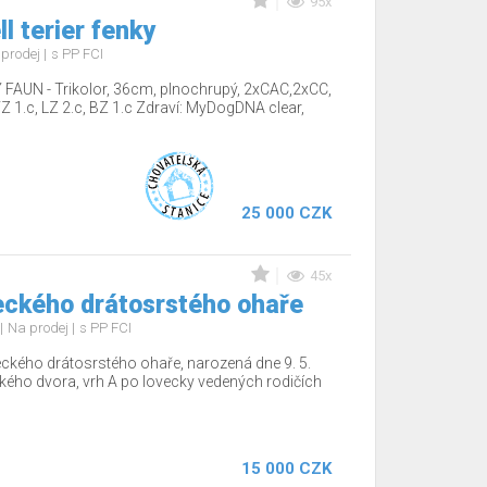
95x
l terier fenky
 prodej
s PP FCI
AUN - Trikolor, 36cm, plnochrupý, 2xCAC,2xCC,
 1.c, LZ 2.c, BZ 1.c Zdraví: MyDogDNA clear,
25 000 CZK
45x
ckého drátosrstého ohaře
Na prodej
s PP FCI
ckého drátosrstého ohaře, narozená dne 9. 5.
ého dvora, vrh A po lovecky vedených rodičích
15 000 CZK