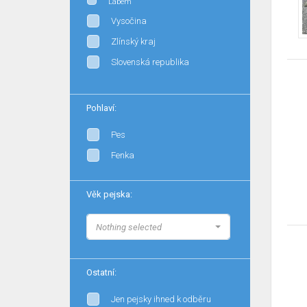
Labem
Vysočina
Zlínský kraj
Slovenská republika
Pohlaví:
Pes
Fenka
Věk pejska:
Nothing selected
Ostatní:
Jen pejsky ihned k odběru