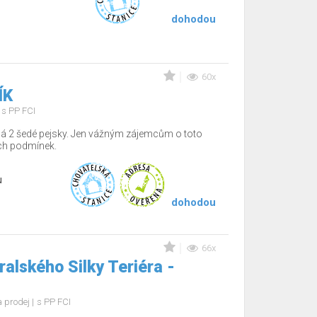
dohodou
60x
ÍK
s PP FCI
dá 2 šedé pejsky. Jen vážným zájemcům o toto
ch podmínek.
u
dohodou
66x
alského Silky Teriéra -
 prodej
s PP FCI