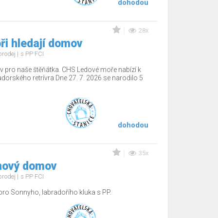
dohodou
28x
ři hledají domov
prodej
s PP FCI
 pro naše štěňátka. CHS Ledové moře nabízí k
adorského retrívra Dne 27. 7. 2026 se narodilo 5
dohodou
35x
nový domov
prodej
s PP FCI
o Sonnyho, labradořího kluka s PP.