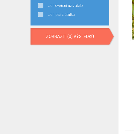
Jen ověření uživatelé
Jen psi z útulku
ZOBRAZIT (0) VÝSLEDKŮ