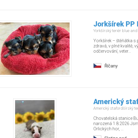
Jorkšírek PP 
Yorkšírský teriér blue an
Yorkšírek – štěňátka s
zdravá, v plné kvalitě,
odčervování, veter...
Říčany
Americký staf
Americký stafordšírský te
Chovatelská stanice Bu
narozená 1.8.2026 Jsm
Orlických hor, ...