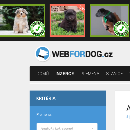
DOMŮ
INZERCE
PLEMENA
STANICE
KRITÉRIA
A
Plemena:
s 
Anglický kokršpaněl