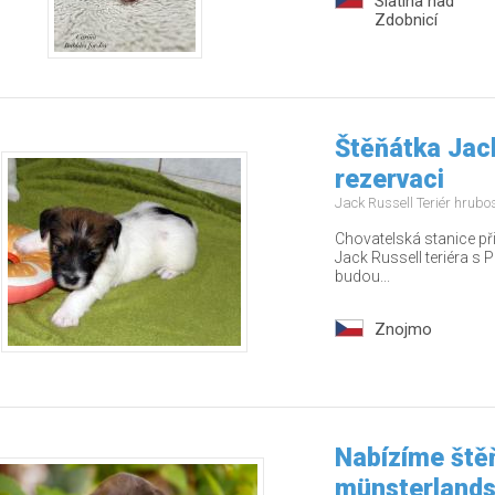
Slatina nad
Zdobnicí
Štěňátka Jack
rezervaci
Jack Russell Teriér hrubo
Chovatelská stanice př
Jack Russell teriéra s P
budou...
Znojmo
Nabízíme ště
münsterlands