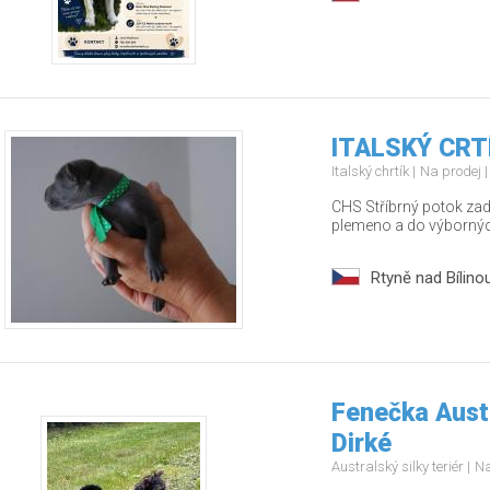
ITALSKÝ CRT
Italský chrtík
Na prodej
CHS Stříbrný potok za
plemeno a do výborný
Rtyně nad Bílino
Fenečka Austr
Dirké
Australský silky teriér
Na