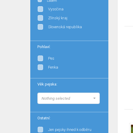
Labem
Vysočina
Zlínský kraj
Slovenská republika
Pohlaví:
Pes
Fenka
Věk pejska:
Nothing selected
Ostatní:
Jen pejsky ihned k odběru