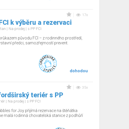
17x
FCI k výběru a rezervaci
d tan
Na prodej
s PP FCI
 průkazem původu FCI – z rodinného prostředí,
 výstavní předci, samozřejmostí prevent.
dohodou
35x
ordširský teriér s PP
riér
Na prodej
s PP FCI
bbles for Joy přijímá rezervace na štěňátka
e malá rodinná chovatelská stanice z podhůří