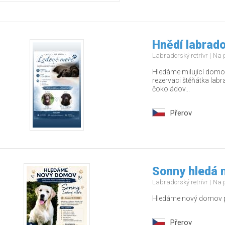
Hnědí labrado
Labradorský retrívr
Na 
Hledáme milující domov
rezervaci štěňátka labr
čokoládov...
Přerov
Sonny hledá 
Labradorský retrívr
Na 
Hledáme nový domov pr
Přerov