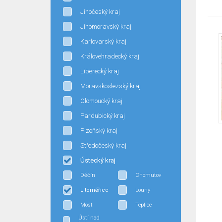
Jihočeský kraj
Jihomoravský kraj
Karlovarský kraj
Královehradecký kraj
Liberecký kraj
Moravskoslezský kraj
Olomoucký kraj
Pardubický kraj
Plzeňský kraj
Středočeský kraj
Ústecký kraj
Děčín
Chomutov
Litoměřice
Louny
Most
Teplice
Ústí nad