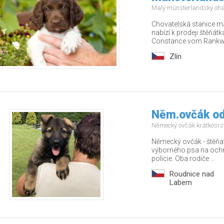
Malý münsterlandský oh
Chovatelská stanice m
nabízí k prodeji štěňát
Constance vom Rankwa
Zlín
Něm.ovčák od
Německý ovčák krátkosrs
Německý ovčák - štěňat
výborného psa na ochra
policie. Oba rodiče ...
Roudnice nad
Labem