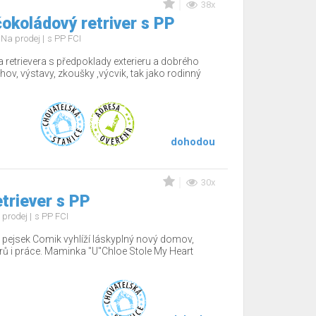
38x
okoládový retriver s PP
Na prodej
s PP FCI
 retrievera s předpoklady exterieru a dobrého
hov, výstavy, zkoušky ,výcvik, tak jako rodinný
dohodou
30x
etriever s PP
 prodej
s PP FCI
ý pejsek Comik vyhlíží láskyplný nový domov,
érů i práce. Maminka "U"Chloe Stole My Heart