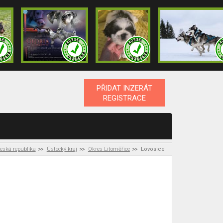
PŘIDAT INZERÁT
REGISTRACE
eská republika
Ústecký kraj
Okres Litoměřice
Lovosice