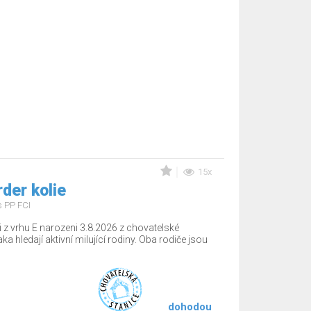
15x
rder kolie
s PP FCI
 z vrhu E narozeni 3.8.2026 z chovatelské
a hledají aktivní milující rodiny. Oba rodiče jsou
dohodou