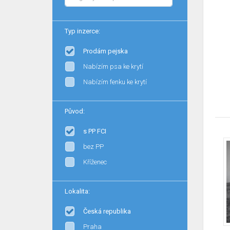
Typ inzerce:
Prodám pejska
Nabízím psa ke krytí
Nabízím fenku ke krytí
Původ:
s PP FCI
bez PP
Kříženec
Lokalita:
Česká republika
Praha