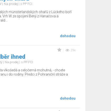
ař
Na prodej
s PP FCI
alých münsterlandských ohařů z Lúckého boří
ka. Vrh W ze spojení Benji z Hanačova a
ld...
dohodou
29x
běr ihned
tý
Na prodej
s PP FCI
a vlkošedá a celočerná mohutná, - chcete
nu i do rodiny. Předci z Pohraniční stráže a
dohodou