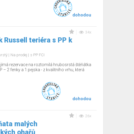
dohodou
34x
 Russell teriéra s PP k
srstý
Na prodej
s PP FCI
ijímá rezervace na roztomilá hrubosrstá štěňátka
P – 2 fenky a 1 pejska - z kvalitního vrhu, která
dohodou
26x
ňata malých
kých ohařů