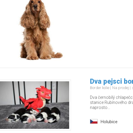
Dva pejsci bo
Border kolie
Na prodej
Dva černobílý chlapečci
stanice Rubínového drak
naprosto...
Holubice