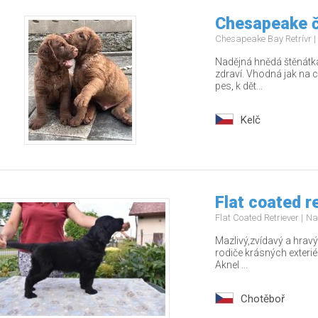
Chesapeake č
Chesapeake Bay Retrívr
Nadějná hnědá štěnátka
zdraví. Vhodná jak na c
pes, k dět...
Kelč
Flat coated r
Flat Coated Retriever
Na
Mazlivý,zvídavý a hrav
rodiče krásných exteri
Aknel ...
Chotěboř