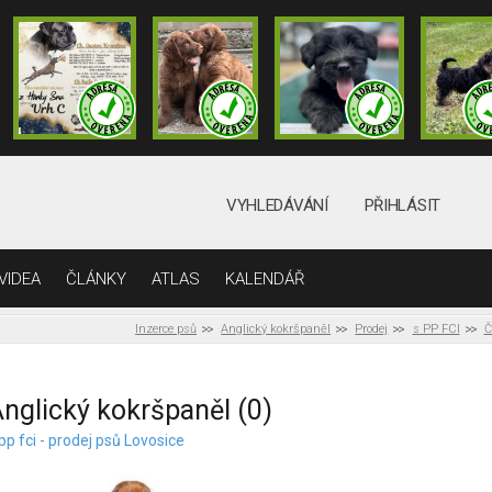
VYHLEDÁVÁNÍ
PŘIHLÁSIT
VIDEA
ČLÁNKY
ATLAS
KALENDÁŘ
Inzerce psů
Anglický kokršpaněl
Prodej
s PP FCI
Č
nglický kokršpaněl (0)
pp fci - prodej psů Lovosice