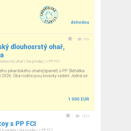
dohodou
40x
ký dlouhosrstý ohař,
ka
ouhosrstý ohař
Na prodej
s PP FCI
ho pikardského ohaře(španiel) s PP. Štěňátka
e 2026. Oba rodiče jsou lovecky vedení. Jedná se
1 000 EUR
132x
oy s PP FCI
tá varieta
Na prodej
s PP FCI