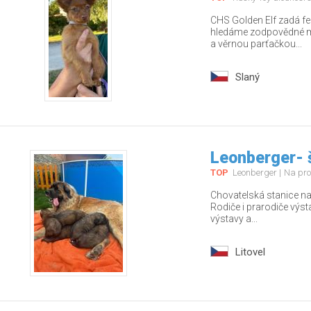
CHS Golden Elf zadá fe
hledáme zodpovědné ma
a věrnou parťačkou...
Slaný
Leonberger- 
TOP
Leonberger
Na pro
Chovatelská stanice nab
Rodiče i prarodiče výs
výstavy a...
Litovel