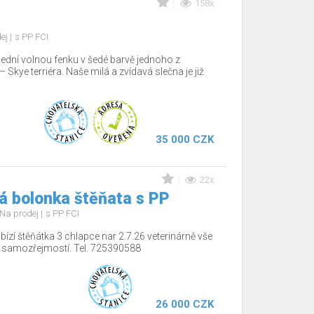
158x
dej
s PP FCI
lední volnou fenku v šedé barvě jednoho z
Skye terriéra. Naše milá a zvídavá slečna je již
35 000 CZK
22x
á bolonka štěňata s PP
Na prodej
s PP FCI
ízí štěňátka 3 chlapce nar 2.7.26 veterinárně vše
í samozřejmostí. Tel. 725390588
26 000 CZK