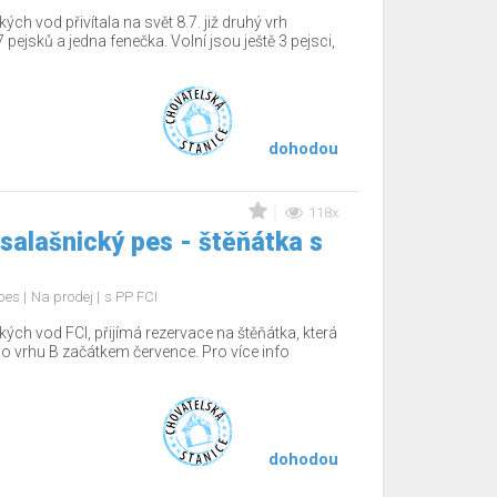
 vod přivítala na svět 8.7. již druhý vrh
 pejsků a jedna fenečka. Volní jsou ještě 3 pejsci,
dohodou
118x
salašnický pes - štěňátka s
 pes
Na prodej
s PP FCI
h vod FCI, přijímá rezervace na štěňátka, která
o vrhu B začátkem července. Pro více info
dohodou