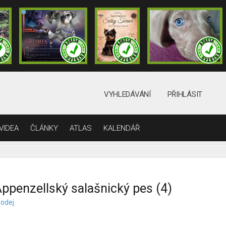
VYHLEDÁVÁNÍ
PŘIHLÁSIT
VIDEA
ČLÁNKY
ATLAS
KALENDÁŘ
ppenzellský salašnický pes (4)
rodej