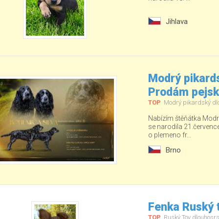
Jihlava
Modrý pikards
Prodám pejs
TOP
Modrý pikardský dl
Nabízím štěňátka Modré
se narodila 21.červenc
o plemeno fr...
Brno
Fenka Ruský t
TOP
Ruský Toy dlouhosrs