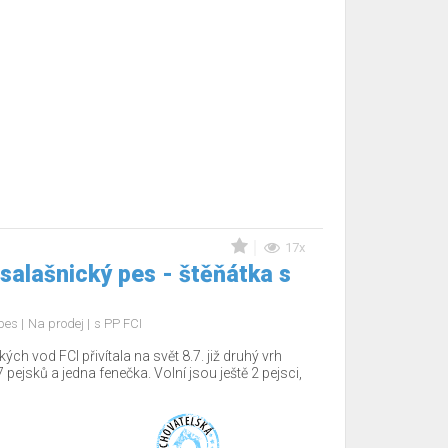
17x
salašnický pes - štěňátka s
 pes
Na prodej
s PP FCI
 vod FCI přivítala na svět 8.7. již druhý vrh
 pejsků a jedna fenečka. Volní jsou ještě 2 pejsci,