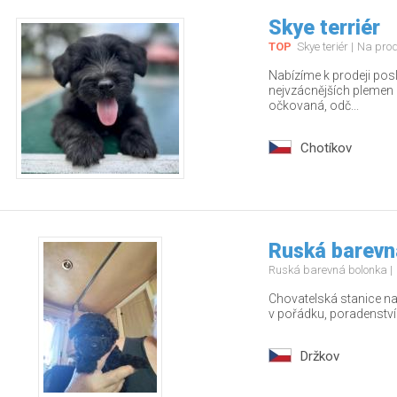
Skye terriér
TOP
Skye teriér
Na pro
Nabízíme k prodeji pos
nejvzácnějších plemen – 
očkovaná, odč...
Chotíkov
Ruská barevn
Ruská barevná bolonka
Chovatelská stanice nab
v pořádku, poradenstv
Držkov