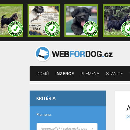
DOMŮ
INZERCE
PLEMENA
STANICE
KRITÉRIA
A
Plemena:
p
Appenzellský salašnický pes