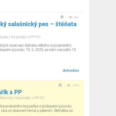
86x
ký salašnický pes – štěňata
ký pes
Na prodej
s PP FCI
bízí k rezervaci štěňata velkého švýcarského
ůkazem původu. 15. 6. 2026 se nám narodilo 10
dohodou
139x
řík s PP
átkosrstý
Na prodej
s PP FCI
tka pražského krysaříka s průkazem původu.
, oba ve zbarvení černá s pálením. Štěňátka se