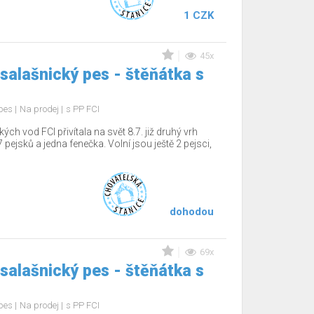
1 CZK
45x
salašnický pes - štěňátka s
 pes
Na prodej
s PP FCI
 vod FCI přivítala na svět 8.7. již druhý vrh
 pejsků a jedna fenečka. Volní jsou ještě 2 pejsci,
dohodou
69x
salašnický pes - štěňátka s
 pes
Na prodej
s PP FCI