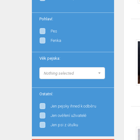
Pohlaví:
Pes
Fenka
Věk pejska:
Nothing selected
Ostatní:
Jen pejsky ihned k odběru
Jen ověření uživatelé
Jen psi z útulku