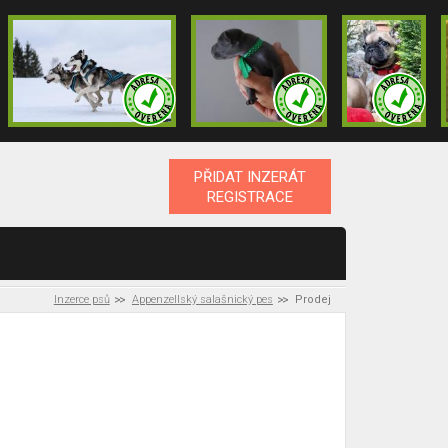
PŘIDAT INZERÁT
REGISTRACE
Inzerce psů
Appenzellský salašnický pes
Prodej