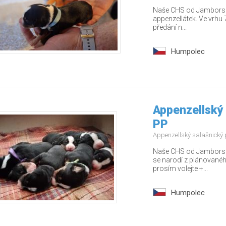
Naše CHS od Jamborských
appenzellátek. Ve vrhu 7
předání n...
Humpolec
Appenzellský 
PP
Appenzellský salašnický
Naše CHS od Jamborskýc
se narodí z plánovanéh
prosím volejte +...
Humpolec