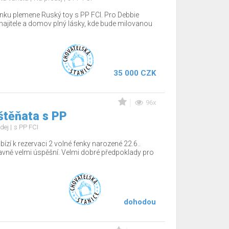
nku plemene Ruský toy s PP FCI. Pro Debbie
jitele a domov plný lásky, kde bude milovanou
35 000 CZK
96x
štěňata s PP
dej
s PP FCI
ízí k rezervaci 2 volné fenky narozené 22.6..
tavně velmi úspěšní. Velmi dobré předpoklady pro
dohodou