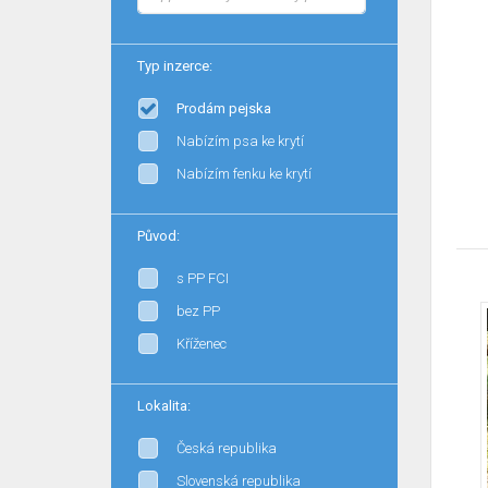
Typ inzerce:
Prodám pejska
Nabízím psa ke krytí
Nabízím fenku ke krytí
Původ:
s PP FCI
bez PP
Kříženec
Lokalita:
Česká republika
Slovenská republika