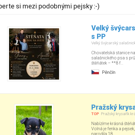
berte si mezi podobnými pejsky :-)
Velký švýcars
s PP
Velký švýcarský salašnic
Chovatelská stanice na
salašnického psa s pr
štěňátek – **8 f...
Pěnčín
Pražský krysa
TOP
Pražský krysařík kr
Nabízíme krásná štěňá
Volná je fenka a pejsek
narodila 18. ...