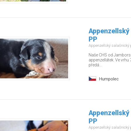
Appenzellský 
PP
Appenzellský salašnický
Naše CHS od Jamborských
appenzellátek. Ve vrhu 7
předá...
Humpolec
Appenzellský 
PP
Appenzellský salašnický