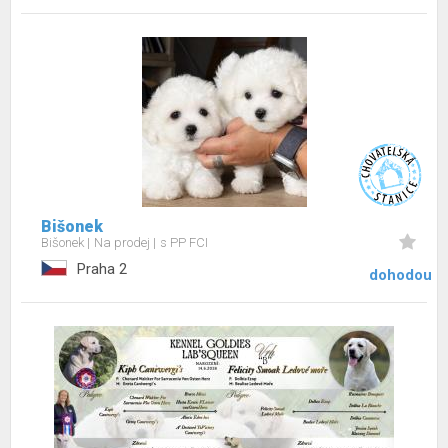
Bišonek
Bišonek
Na prodej
s PP FCI
Praha 2
dohodou