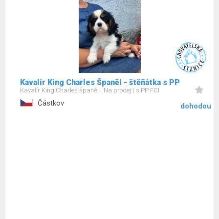
Kavalír King Charles Španěl - štěňátka s PP
Kavalír King Charles španěl
Na prodej
s PP FCI
Částkov
dohodou