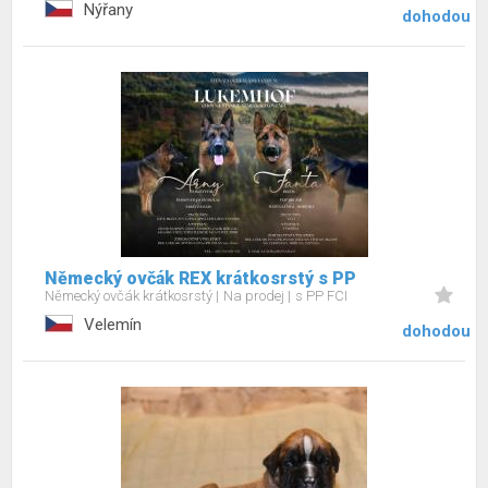
Nýřany
dohodou
Německý ovčák REX krátkosrstý s PP
Německý ovčák krátkosrstý
Na prodej
s PP FCI
Velemín
dohodou