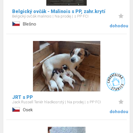
Belgický ovčák - Malinois s PP, zahr.krytí
Belgický ovčák malinois
Na prodej
s PP FCI
Blešno
dohodou
JRT s PP
Jack Russell Teriér hladkosrstý
Na prodej
s PP FCI
Osek
dohodou