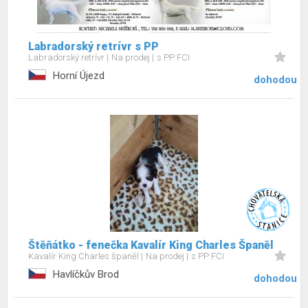
Labradorský retrívr s PP
Labradorský retrívr
Na prodej
s PP FCI
Horní Újezd
dohodou
Štěňátko - fenečka Kavalír King Charles Španěl
Kavalír King Charles španěl
Na prodej
s PP FCI
Havlíčkův Brod
dohodou