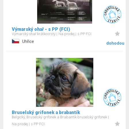
Výmarský ohař - s PP (FCI)
Výmarský ohař krátkosrstý
Na prodej
s PP FCI
Uhřice
dohodou
Bruselský grifonek a brabantík
Belgický, Bruselský grifonek a Brabantík bruselský grifonek
Na prodej
s PP FCI