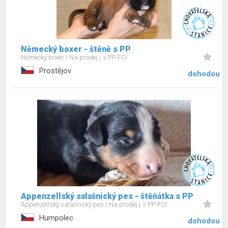
Německý boxer - štěně s PP
Německý boxer
Na prodej
s PP FCI
Prostějov
dohodou
Appenzellský salašnický pes - štěňátka s PP
Appenzellský salašnický pes
Na prodej
s PP FCI
Humpolec
dohodou