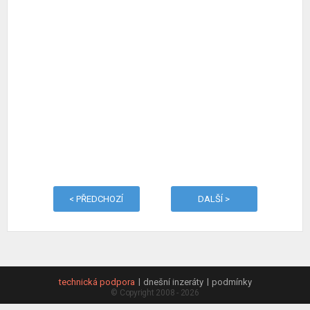
< PŘEDCHOZÍ
DALŠÍ >
technická podpora
dnešní inzeráty
podmínky
© Copyright 2008 - 2026