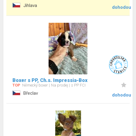
Jihlava
dohodou
Boxer s PP, Ch.s. Impressia-Box
TOP
Německý boxer
Na prodej
s PP FCI
Břeclav
dohodou