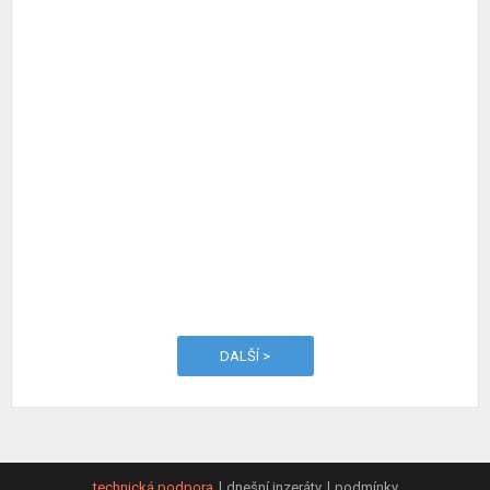
DALŠÍ >
technická podpora
dnešní inzeráty
podmínky