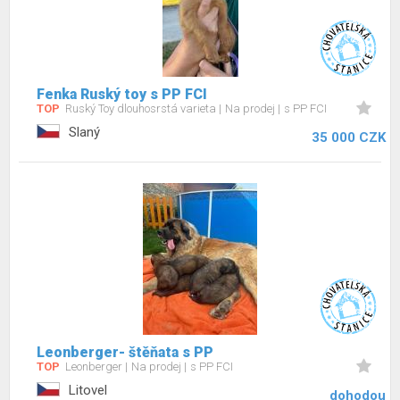
Fenka Ruský toy s PP FCI
TOP
Ruský Toy dlouhosrstá varieta
Na prodej
s PP FCI
Slaný
35 000 CZK
Leonberger- štěňata s PP
TOP
Leonberger
Na prodej
s PP FCI
Litovel
dohodou