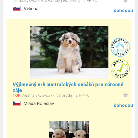
Německý ovčák krátkosrstý
Na prodej
s PP FCI
Veličná
dohodou
Výjimečný vrh australských ovčáků pro náročné
záje
TOP
Australský ovčák
Na prodej
s PP FCI
Mladá Boleslav
dohodou