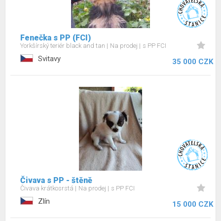
Fenečka s PP (FCI)
Yorkšírský teriér black and tan
Na prodej
s PP FCI
Svitavy
35 000 CZK
Čivava s PP - štěně
Čivava krátkosrstá
Na prodej
s PP FCI
Zlín
15 000 CZK