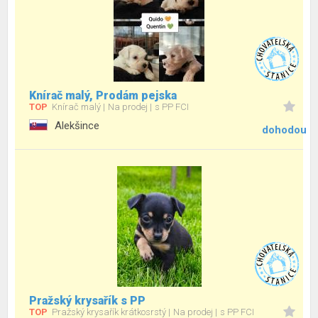
Knírač malý, Prodám pejska
TOP
Knírač malý
Na prodej
s PP FCI
Alekšince
dohodou
Pražský krysařík s PP
TOP
Pražský krysařík krátkosrstý
Na prodej
s PP FCI