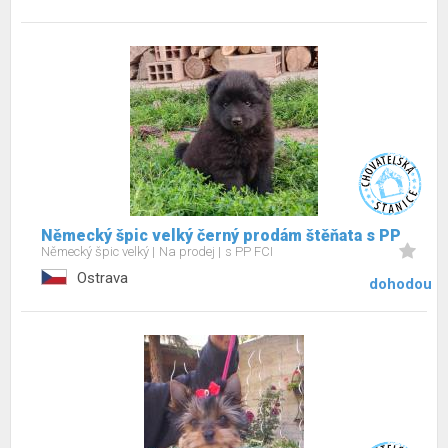
Německý špic velký černý prodám štěňata s PP
Německý špic velký
Na prodej
s PP FCI
Ostrava
dohodou