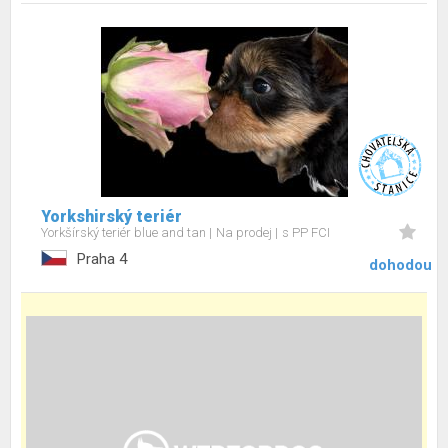
Yorkshirský teriér
Yorkšírský teriér blue and tan
Na prodej
s PP FCI
Praha 4
dohodou