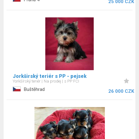
25 000 CZK
Jorkširský teriér s PP - pejsek
Yorkšírský teriér
Na prodej
s PP FCI
Buštěhrad
26 000 CZK