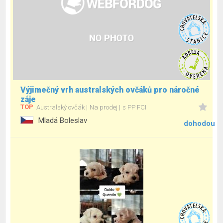
Výjimečný vrh australských ovčáků pro náročné
záje
TOP
Australský ovčák
Na prodej
s PP FCI
Mladá Boleslav
dohodou