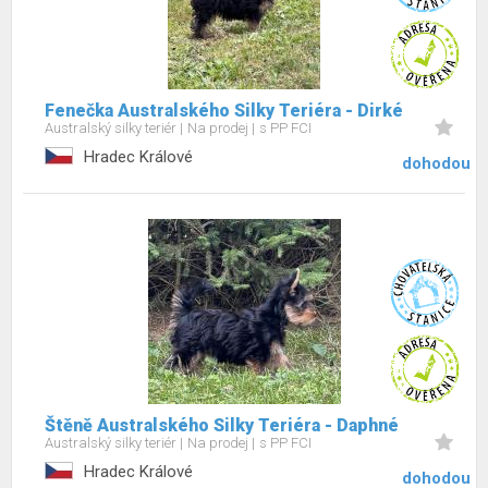
Fenečka Australského Silky Teriéra - Dirké
Australský silky teriér
Na prodej
s PP FCI
Hradec Králové
dohodou
Štěně Australského Silky Teriéra - Daphné
Australský silky teriér
Na prodej
s PP FCI
Hradec Králové
dohodou