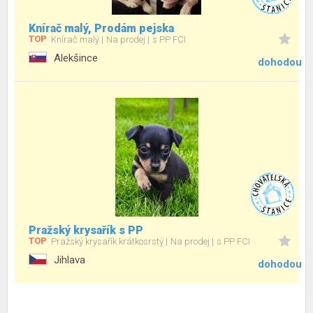
Knírač malý, Prodám pejska
TOP
Knírač malý
Na prodej
s PP FCI
Alekšince
dohodou
Pražský krysařík s PP
TOP
Pražský krysařík krátkosrstý
Na prodej
s PP FCI
Jihlava
dohodou