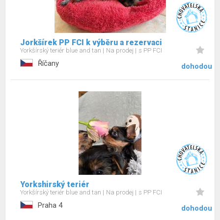
Jorkšírek PP FCI k výběru a rezervaci
Yorkšírský teriér blue and tan
Na prodej
s PP FCI
Říčany
dohodou
Yorkshirský teriér
Yorkšírský teriér blue and tan
Na prodej
s PP FCI
Praha 4
dohodou