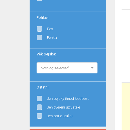
Pohlaví:
Pes
Fenka
Věk pejska:
Nothing selected
Ostatní:
Jen pejsky ihned k odběru
Jen ověření uživatelé
Jen psi z útulku