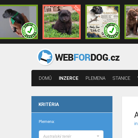
DOMŮ
INZERCE
PLEMENA
STANICE
KRITÉRIA
A
Plemena:
i
Australský teriér