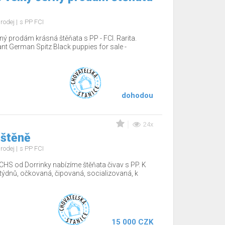
rodej
s PP FCI
ý prodám krásná štěňata s PP - FCI. Rarita.
nt German Spitz Black puppies for sale -
dohodou
24x
 štěně
rodej
s PP FCI
CHS od Dorrinky nabízíme štěňata čivav s PP. K
12týdnů, očkovaná, čipovaná, socializovaná, k
15 000 CZK