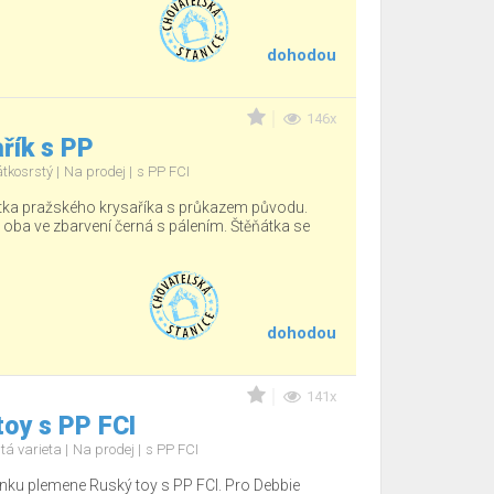
dohodou
146x
řík s PP
átkosrstý
Na prodej
s PP FCI
tka pražského krysaříka s průkazem původu.
, oba ve zbarvení černá s pálením. Štěňátka se
dohodou
141x
oy s PP FCI
tá varieta
Na prodej
s PP FCI
nku plemene Ruský toy s PP FCI. Pro Debbie