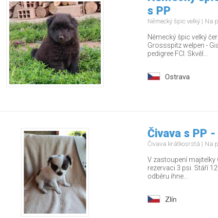
s PP
Německý špic velký
Na p
Německý špic velký čern
Grossspitz welpen - Gia
pedigree FCI. Skvěl...
Ostrava
Čivava s PP -
Čivava krátkosrstá
Na p
V zastoupení majitelky 
rezervaci 3 psi. Stáří 
odběru ihne...
Zlín