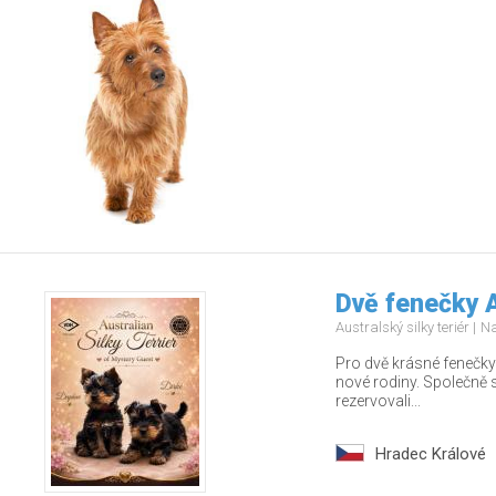
Dvě fenečky A
Australský silky teriér
Na
Pro dvě krásné fenečky
nové rodiny. Společně s
rezervovali...
Hradec Králové