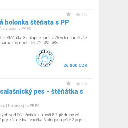
31x
á bolonka štěňata s PP
Na prodej
s PP FCI
ízí štěňátka 3 chlapce nar 2.7.26 veterinárně vše
í samozřejmostí. Tel. 725390588
26 000 CZK
28x
salašnický pes - štěňátka s
 pes
Na prodej
s PP FCI
 vod FCI přivítala na svět 8.7. již druhý vrh
 pejsků a jedna fenečka. Volní jsou ještě 2 pejsci,