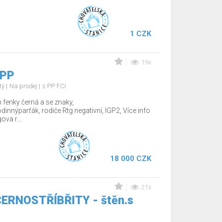
1 CZK
19x
 PP
tý
Na prodej
s PP FCI
fenky černá a se znaky,
nnýparťák, rodiče Rtg negativní, IGP2, Více info
va r...
18 000 CZK
21x
 ČERNOSTŘÍBŘITY - štěn.s