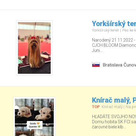
Yorkšírský ter
Yorkšírský teriér
Pes ke k
Narodený 21.11.2022 - u
CJCH BLOOM Diamond Be
Juni...
Bratislava Čuno
Knírač malý,
TOP
Knírač malý
Na pr
HĽADÁTE SVOJHO NOV
Domu hobita SK FCI sa ud
čarovné biele klb...