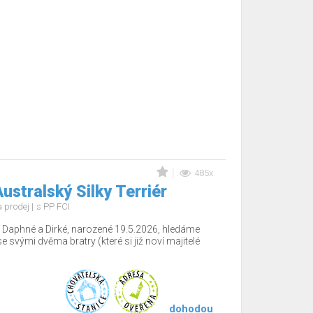
485x
ustralský Silky Terriér
 prodej
s PP FCI
 Daphné a Dirké, narozené 19.5.2026, hledáme
e svými dvěma bratry (které si již noví majitelé
dohodou