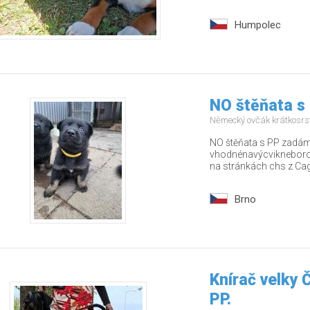
Humpolec
NO štěňata s
Německý ovčák krátkosrs
NO štěňata s PP zadám 
vhodnénavýcvikneborodi
na stránkách chs z Cago
Brno
Knírač velky
PP.