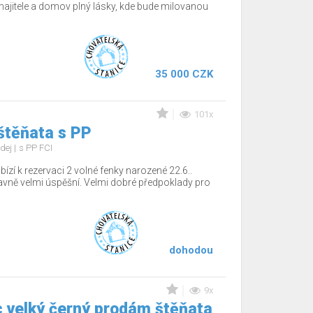
jitele a domov plný lásky, kde bude milovanou
35 000 CZK
101x
štěňata s PP
dej
s PP FCI
ízí k rezervaci 2 volné fenky narozené 22.6..
tavně velmi úspěšní. Velmi dobré předpoklady pro
dohodou
9x
 velký černý prodám štěňata