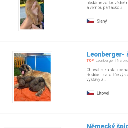
hledáme zodpovědné ma
a věrnou parťačkou...
Slaný
Leonberger- 
TOP
Leonberger
Na pro
Chovatelská stanice nab
Rodiče i prarodiče výs
výstavy a...
Litovel
Německý špic