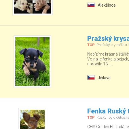
Alekšince
Pražský krysa
TOP
Pražský krysařík kr
Nabízíme krásná štěňá
Volná je fenka a pejsek
narodila 18. ...
Jihlava
Fenka Ruský t
TOP
Ruský Toy dlouhosrs
CHS Golden Elf zadá fe