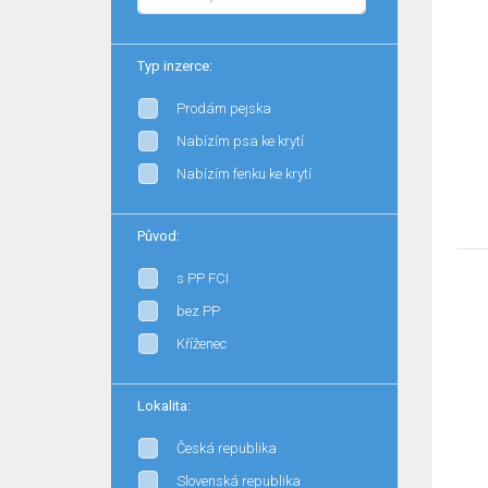
Typ inzerce:
Prodám pejska
Nabízím psa ke krytí
Nabízím fenku ke krytí
Původ:
s PP FCI
bez PP
Kříženec
Lokalita:
Česká republika
Slovenská republika