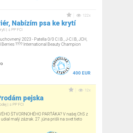
122x
iér, Nabízím psa ke krytí
rytí
s PP FCI
chovnený 2023 - Patella 0/0 C.I.B., J-C.I.B, JCH,
rries ???? International Beauty Champion
vo
400 EUR
12x
 Prodám pejska
odej
s PP FCI
ÉHO ŠTVORNOHÉHO PARŤÁKA? V našej ChS z
ial malý zázrak. 27. júna prišli na svet tieto