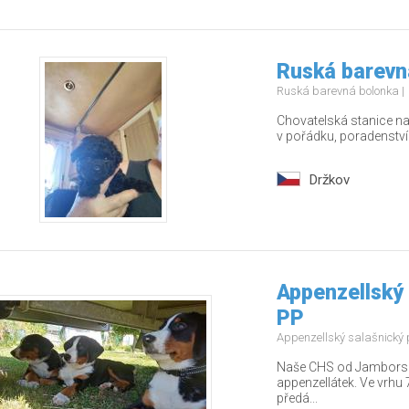
Ruská barevn
Ruská barevná bolonka
Chovatelská stanice nab
v pořádku, poradenstv
Držkov
Appenzellský 
PP
Appenzellský salašnický
Naše CHS od Jamborských
appenzellátek. Ve vrhu 7
předá...