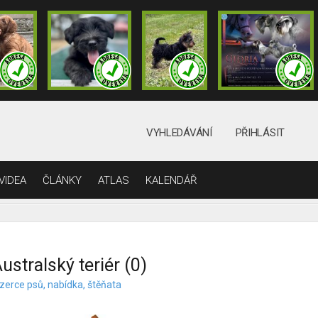
VYHLEDÁVÁNÍ
PŘIHLÁSIT
VIDEA
ČLÁNKY
ATLAS
KALENDÁŘ
ustralský teriér (0)
nzerce psů, nabídka, štěňata