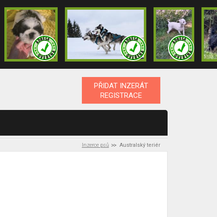
PŘIDAT INZERÁT
REGISTRACE
Inzerce psů
Australský teriér