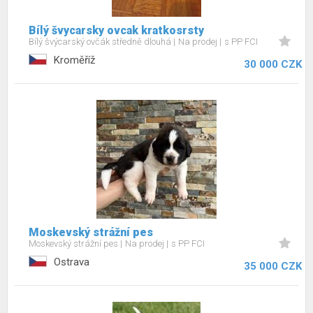
Bílý švycarsky ovcak kratkosrsty
Bílý švýcarský ovčák středně dlouhá
Na prodej
s PP FCI
Kroměříž
30 000 CZK
Moskevský strážní pes
Moskevský strážní pes
Na prodej
s PP FCI
Ostrava
35 000 CZK