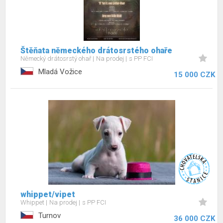
Štěňata německého drátosrstého ohaře
Německý drátosrstý ohař
Na prodej
s PP FCI
Mladá Vožice
15 000 CZK
whippet/vipet
Whippet
Na prodej
s PP FCI
Turnov
36 000 CZK