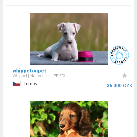
whippet/vipet
Whippet
Na prodej
s PP FCI
Turnov
36 000 CZK