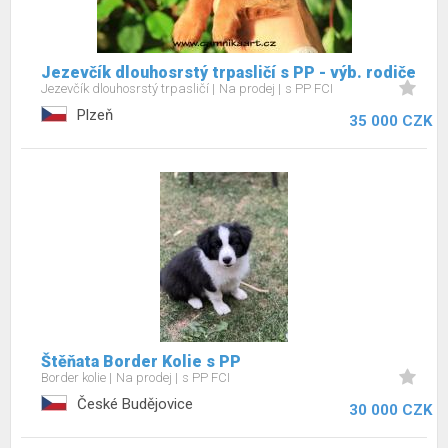
Jezevčík dlouhosrstý trpasličí s PP - výb. rodiče
Jezevčík dlouhosrstý trpasličí
Na prodej
s PP FCI
Plzeň
35 000 CZK
Štěňata Border Kolie s PP
Border kolie
Na prodej
s PP FCI
České Budějovice
30 000 CZK