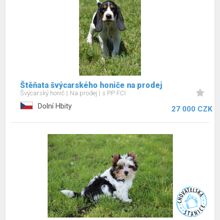
Štěňata švýcarského honiče na prodej
Švýcarský honič
Na prodej
s PP FCI
Dolní Hbity
27 000 CZK