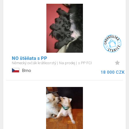
NO štěňata s PP
Německý ovčák krátkosrstý
Na prodej
s PP FCI
Brno
18 000 CZK