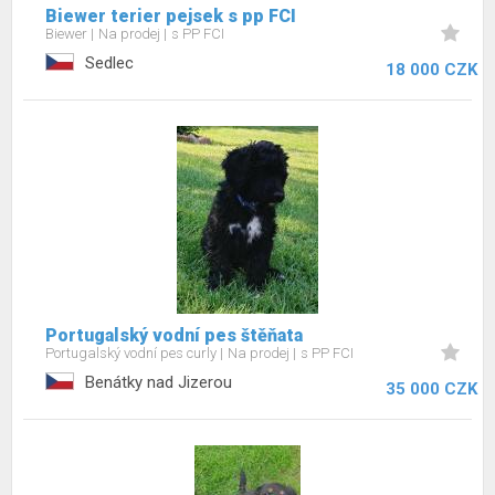
Biewer terier pejsek s pp FCI
Biewer
Na prodej
s PP FCI
Sedlec
18 000 CZK
Portugalský vodní pes štěňata
Portugalský vodní pes curly
Na prodej
s PP FCI
Benátky nad Jizerou
35 000 CZK