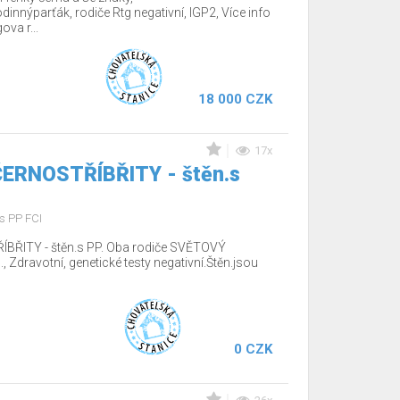
nnýparťák, rodiče Rtg negativní, IGP2, Více info
va r...
18 000 CZK
17x
 ČERNOSTŘÍBŘITY - štěn.s
s PP FCI
ÍBŘITY - štěn.s PP. Oba rodiče SVĚTOVÝ
Zdravotní, genetické testy negativní.Štěn.jsou
0 CZK