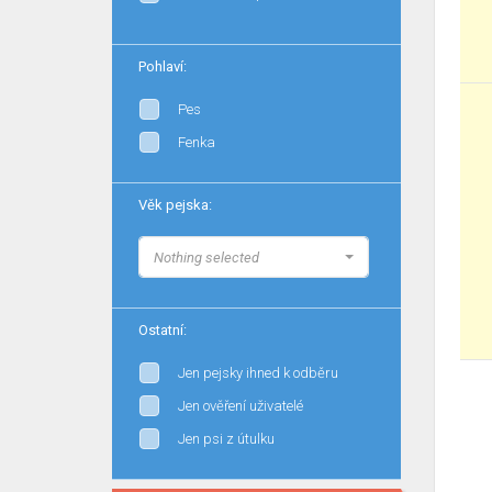
Pohlaví:
Pes
Fenka
Věk pejska:
Nothing selected
Ostatní:
Jen pejsky ihned k odběru
Jen ověření uživatelé
Jen psi z útulku