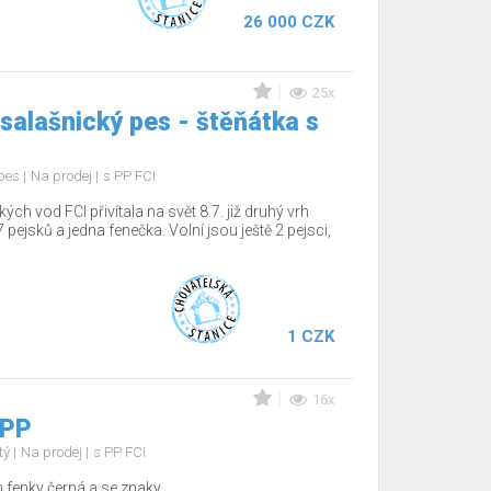
26 000 CZK
25x
salašnický pes - štěňátka s
 pes
Na prodej
s PP FCI
 vod FCI přivítala na svět 8.7. již druhý vrh
 pejsků a jedna fenečka. Volní jsou ještě 2 pejsci,
1 CZK
16x
 PP
tý
Na prodej
s PP FCI
fenky černá a se znaky,