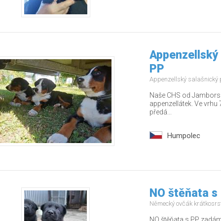
Appenzellský 
PP
Appenzellský salašnický
Naše CHS od Jamborských
appenzellátek. Ve vrhu 7
předá...
Humpolec
NO štěňata s
Německý ovčák krátkosrs
NO štěňata s PP zadám 