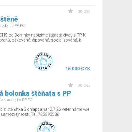
21x
 štěně
rodej
s PP FCI
CHS od Dorrinky nabízíme štěňata čivav s PP. K
12týdnů, očkovaná, čipovaná, socializovaná, k
15 000 CZK
26x
á bolonka štěňata s PP
Na prodej
s PP FCI
ízí štěňátka 3 chlapce nar 2.7.26 veterinárně vše
í samozřejmostí. Tel. 725390588