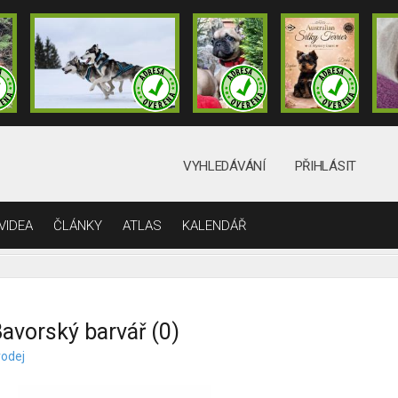
VYHLEDÁVÁNÍ
PŘIHLÁSIT
VIDEA
ČLÁNKY
ATLAS
KALENDÁŘ
avorský barvář (0)
rodej