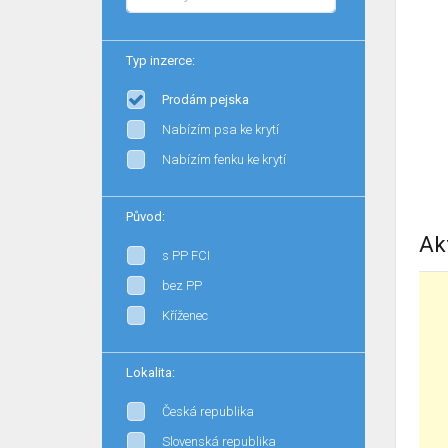
Typ inzerce:
Prodám pejska
Nabízím psa ke krytí
Nabízím fenku ke krytí
Původ:
Ak
s PP FCI
bez PP
Kříženec
Lokalita:
Česká republika
Slovenská republika