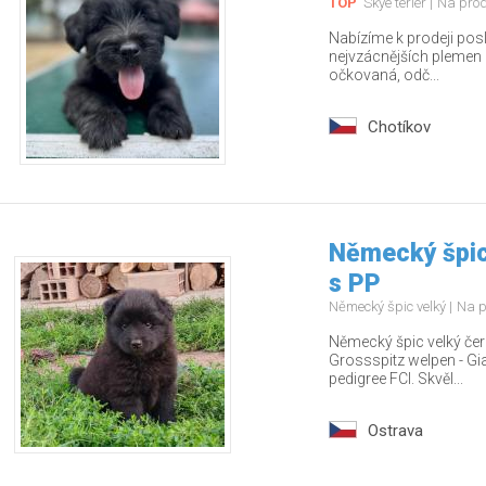
TOP
Skye teriér
Na pro
Nabízíme k prodeji pos
nejvzácnějších plemen – 
očkovaná, odč...
Chotíkov
Německý špic
s PP
Německý špic velký
Na p
Německý špic velký čern
Grossspitz welpen - Gia
pedigree FCI. Skvěl...
Ostrava