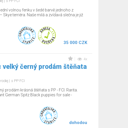
dej
s PP FCI
lední volnou fenku v šedé barvě jednoho z
Skye terriéra. Naše milá a zvídavá slečna je již
35 000 CZK
4x
 velký černý prodám štěňata
rodej
s PP FCI
ý prodám krásná štěňata s PP - FCI. Rarita.
nt German Spitz Black puppies for sale -
dohodou