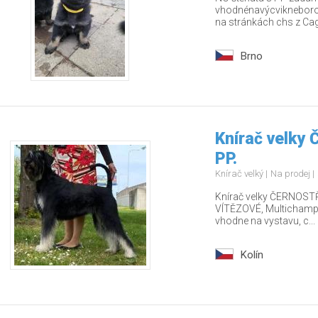
vhodnénavýcvikneborodi
na stránkách chs z Cago
Brno
Knírač velky
PP.
Knírač velký
Na prodej
Knírač velky ČERNOSTŘ
VÍTĚZOVÉ, Multichamp., 
vhodne na vystavu, c...
Kolín