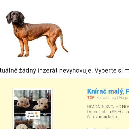
tuálně žádný inzerát nevyhovuje. Vyberte si m
Knírač malý,
TOP
Knírač malý
Na pr
HĽADÁTE SVOJHO NOV
Domu hobita SK FCI sa ud
čarovné biele klb...