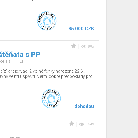
35 000 CZK
99x
štěňata s PP
dej
s PP FCI
ízí k rezervaci 2 volné fenky narozené 22.6..
tavně velmi úspěšní. Velmi dobré předpoklady pro
dohodou
164x