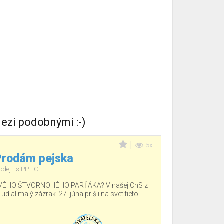
ezi podobnými :-)
5x
 Prodám pejska
odej
s PP FCI
ÉHO ŠTVORNOHÉHO PARŤÁKA? V našej ChS z
ial malý zázrak. 27. júna prišli na svet tieto