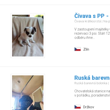
Čivava s PP -
Čivava krátkosrstá
Na p
V zastoupení majitelky 
rezervaci 3 psi. Stáří 
odběru ihne...
Zlín
Ruská barevn
Ruská barevná bolonka
Chovatelská stanice nab
v pořádku, poradenstv
Držkov