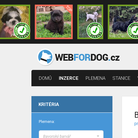
DOMŮ
INZERCE
PLEMENA
STANICE
KRITÉRIA
B
Plemena:
p
Bavorský barvář