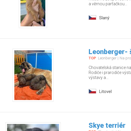
a věrnou parťačkou...
Slaný
Leonberger- 
TOP
Leonberger
Na pro
Chovatelská stanice nab
Rodiče i prarodiče výs
výstavy a...
Litovel
Skye terriér