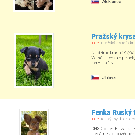
Alekšince
Pražský krysa
TOP
Pražský krysařík kr
Nabízíme krásná štěňá
Volná je fenka a pejsek
narodila 18. ...
Jihlava
Fenka Ruský t
TOP
Ruský Toy dlouhosrs
CHS Golden Elf zadá fe
hledáme zodpovědné ma