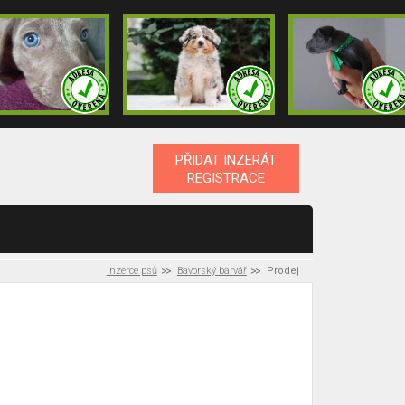
PŘIDAT INZERÁT
REGISTRACE
Inzerce psů
Bavorský barvář
Prodej