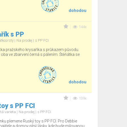
dohodou
144x
řík s PP
átkosrstý
Na prodej
s PP FCI
tka pražského krysaříka s průkazem původu.
, oba ve zbarvení černá s pálením. Štěňátka se
dohodou
139x
oy s PP FCI
tá varieta
Na prodej
s PP FCI
nku plemene Ruský toy s PP FCI. Pro Debbie
jitele a domov plný lásky, kde bude milovanou