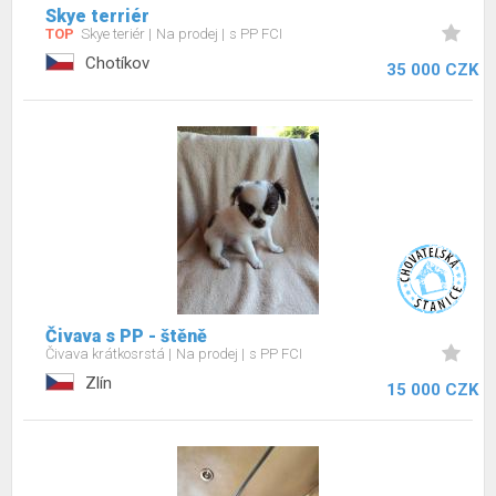
Skye terriér
TOP
Skye teriér
Na prodej
s PP FCI
Chotíkov
35 000 CZK
Čivava s PP - štěně
Čivava krátkosrstá
Na prodej
s PP FCI
Zlín
15 000 CZK