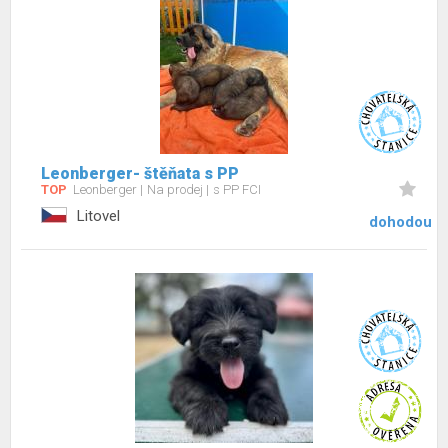
Leonberger- štěňata s PP
TOP
Leonberger
Na prodej
s PP FCI
Litovel
dohodou