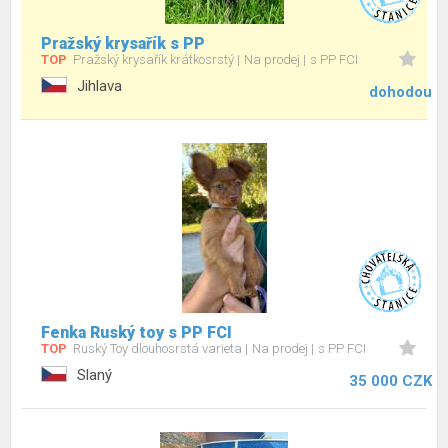
Pražský krysařík s PP
TOP
Pražský krysařík krátkosrstý
Na prodej
s PP FCI
Jihlava
dohodou
Fenka Ruský toy s PP FCI
TOP
Ruský Toy dlouhosrstá varieta
Na prodej
s PP FCI
Slaný
35 000 CZK