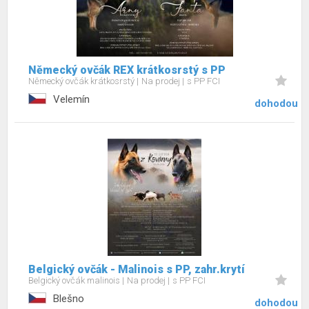
Německý ovčák REX krátkosrstý s PP
Německý ovčák krátkosrstý
Na prodej
s PP FCI
Velemín
dohodou
Belgický ovčák - Malinois s PP, zahr.krytí
Belgický ovčák malinois
Na prodej
s PP FCI
Blešno
dohodou