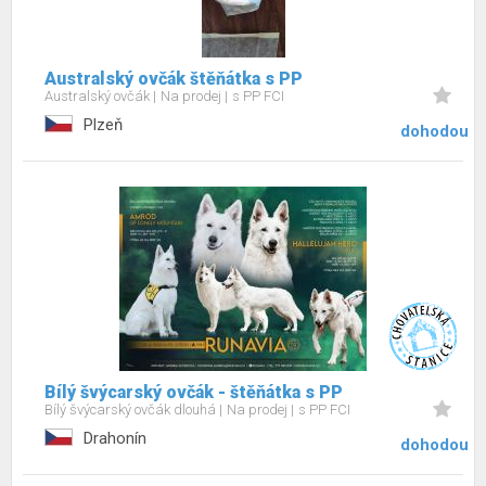
Australský ovčák štěňátka s PP
Australský ovčák
Na prodej
s PP FCI
Plzeň
dohodou
Bílý švýcarský ovčák - štěňátka s PP
Bílý švýcarský ovčák dlouhá
Na prodej
s PP FCI
Drahonín
dohodou