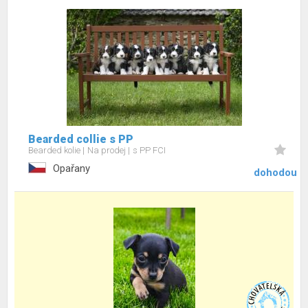
Bearded collie s PP
Bearded kolie
Na prodej
s PP FCI
Opařany
dohodou