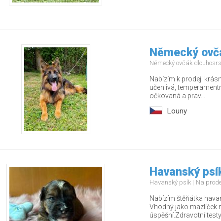
Německý ovč
Německý ovčák dlouhosr
Nabízím k prodeji krás
učenlivá, temperamentn
očkovaná a prav...
Louny
Havanský psí
Havanský psík
Na prod
Nabízím štěňátka havan
Vhodný jako mazlíček n
úspěšní.Zdravotní testy