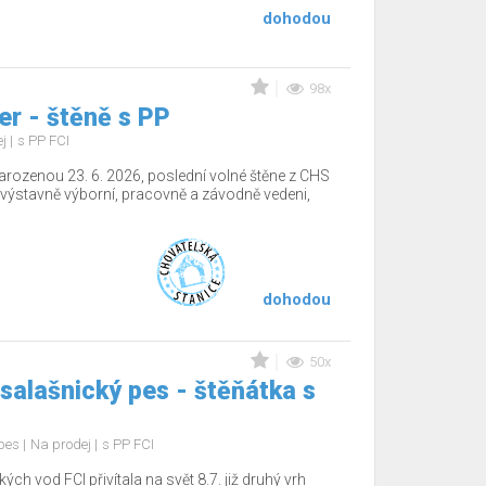
dohodou
98x
r - štěně s PP
ej
s PP FCI
arozenou 23. 6. 2026, poslední volné štěne z CHS
výstavně výborní, pracovně a závodně vedeni,
dohodou
50x
salašnický pes - štěňátka s
 pes
Na prodej
s PP FCI
 vod FCI přivítala na svět 8.7. již druhý vrh