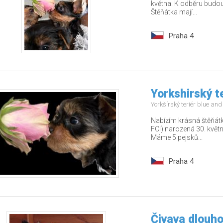
května. K odběru budou
Štěňátka mají...
Praha 4
Yorkshirský t
Yorkšírský teriér blue an
Nabízím krásná štěňátk
FCI) narozená 30. květ
Máme 5 pejsků...
Praha 4
Čivava dlouho