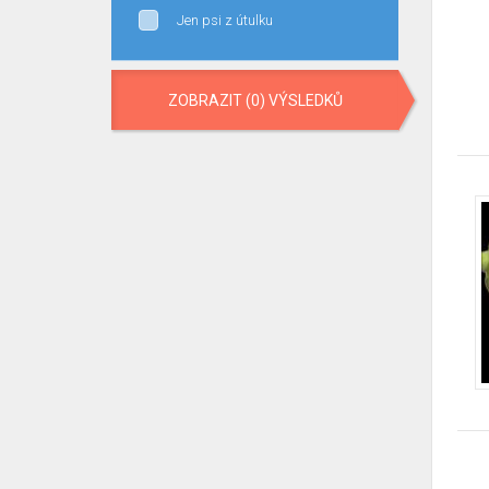
Jen psi z útulku
ZOBRAZIT (0) VÝSLEDKŮ