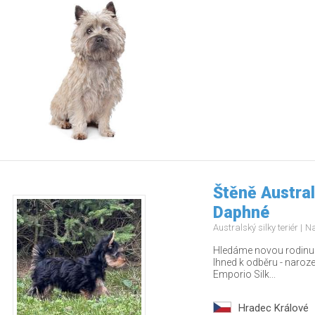
Štěně Austral
Daphné
Australský silky teriér
Na
Hledáme novou rodinu p
Ihned k odběru - naroz
Emporio Silk...
Hradec Králové