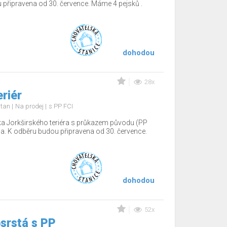
 připravena od 30. července. Máme 4 pejsků .
dohodou
28x
eriér
d tan
Na prodej
s PP FCI
a Jorkširského teriéra s průkazem původu (PP
na. K odběru budou připravena od 30. července.
dohodou
52x
srstá s PP