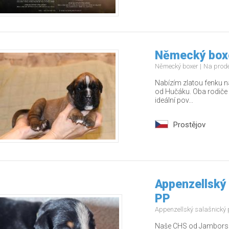
Německý boxe
Německý boxer
Na prod
Nabízím zlatou fenku n
od Hučáku. Oba rodiče 
ideální pov...
Prostějov
Appenzellský 
PP
Appenzellský salašnický
Naše CHS od Jamborských