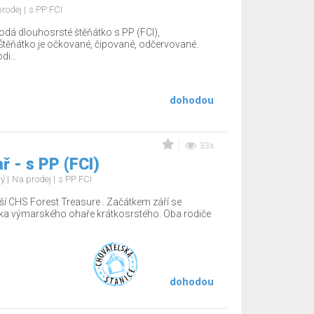
prodej
s PP FCI
odá dlouhosrsté štěňátko s PP (FCI),
těňátko je očkované, čipované, odčervované.
i...
dohodou
33x
 - s PP (FCI)
tý
Na prodej
s PP FCI
ší CHS Forest Treasure . Začátkem září se
tka výmarského ohaře krátkosrstého. Oba rodiče
dohodou