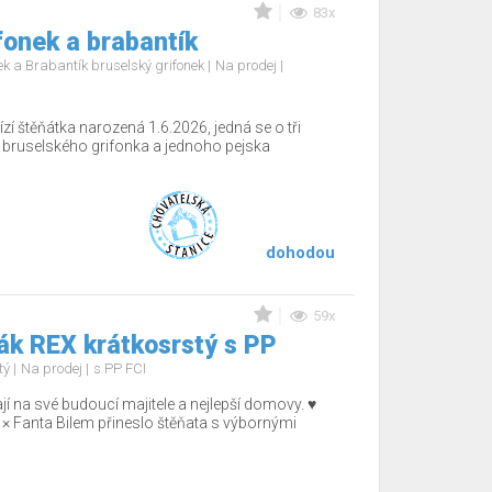
83x
fonek a brabantík
nek a Brabantík bruselský grifonek
Na prodej
í štěňátka narozená 1.6.2026, jedná se o tři
 bruselského grifonka a jednoho pejska
dohodou
59x
k REX krátkosrstý s PP
tý
Na prodej
s PP FCI
ají na své budoucí majitele a nejlepší domovy. ♥️
 × Fanta Bilem přineslo štěňata s výbornými