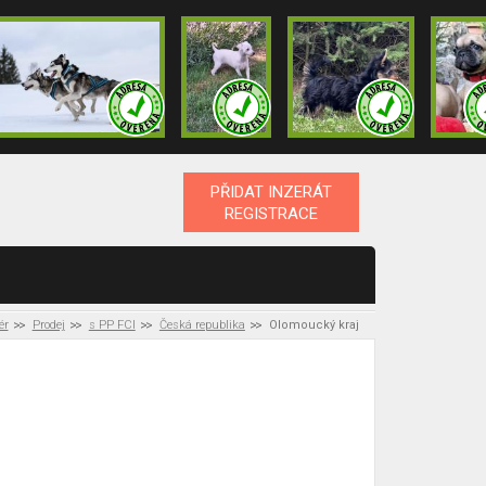
PŘIDAT INZERÁT
REGISTRACE
ér
Prodej
s PP FCI
Česká republika
Olomoucký kraj