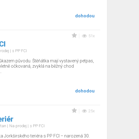
dohodou
51x
CI
rodej
s PP FCI
ůkazem původu. Štěňátka mají vystavený petpas,
pletně očkovaná, zvyklá na běžný chod
.
dohodou
25x
eriér
d tan
Na prodej
s PP FCI
a Jorkširského teriéra s PP FCI – narozená 30.