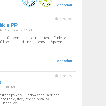
dohodou
28x
ák s PP
stý
Na prodej
s PP FCI
nou 10. měsíční dlouhosrstou fenku. Fenka je
í. Hledám pro ni ten nej domov. Je čipovaná,
dohodou
52x
k
ej
s PP FCI
ského psíka s PP barva sobolí a žíhaná.
ebo i na výstavy.Rodiče výstavně
. Odchováv...