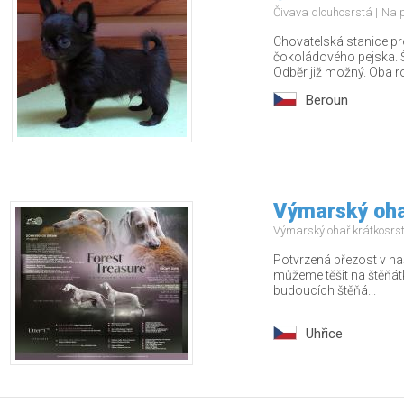
Čivava dlouhosrstá
Na 
Chovatelská stanice pr
čokoládového pejska. Š
Odběr již možný. Oba rod
Beroun
Výmarský ohař
Výmarský ohař krátkosrs
Potvrzená březost v na
můžeme těšit na štěňá
budoucích štěňá...
Uhřice