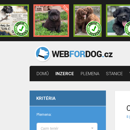
DOMŮ
INZERCE
PLEMENA
STANICE
KRITÉRIA
C
Plemena:
s
Cairn teriér