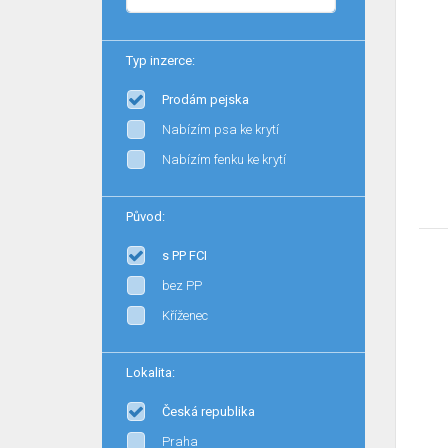
Typ inzerce:
Prodám pejska
Nabízím psa ke krytí
Nabízím fenku ke krytí
Původ:
s PP FCI
bez PP
Kříženec
Lokalita:
Česká republika
Praha