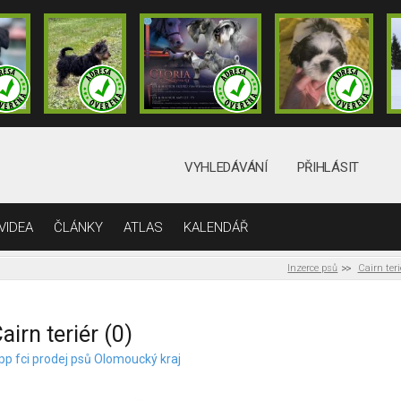
VYHLEDÁVÁNÍ
PŘIHLÁSIT
VIDEA
ČLÁNKY
ATLAS
KALENDÁŘ
Inzerce psů
Cairn teri
airn teriér (0)
 pp fci prodej psů Olomoucký kraj