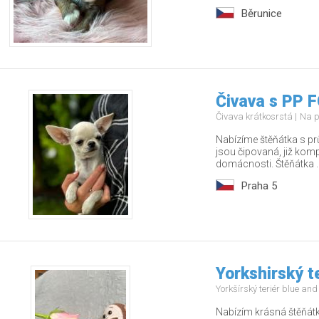
Běrunice
Čivava s PP F
Čivava krátkosrstá
Na p
Nabízíme štěňátka s pr
jsou čipovaná, již kom
domácnosti. Štěňátka ..
Praha 5
Yorkshirský t
Yorkšírský teriér blue an
Nabízím krásná štěňátk