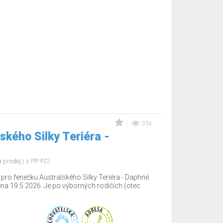
35x
ského Silky Teriéra -
 prodej
s PP FCI
ro fenečku Australského Silky Teriéra - Daphné.
ena 19.5.2026. Je po výborných rodičích (otec