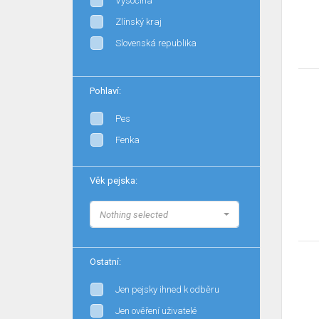
Vysočina
Zlínský kraj
Slovenská republika
Pohlaví:
Pes
Fenka
Věk pejska:
Nothing selected
Ostatní:
Jen pejsky ihned k odběru
Jen ověření uživatelé