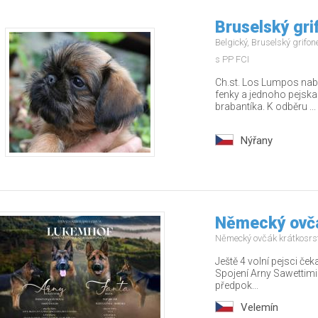
Bruselský gri
Belgický, Bruselský grifo
s PP FCI
Ch.st. Los Lumpos nabíz
fenky a jednoho pejska
brabantíka. K odběru ...
Nýřany
Německý ovčá
Německý ovčák krátkosrs
Ještě 4 volní pejsci ček
Spojení Arny Sawettimi
předpok...
Velemín