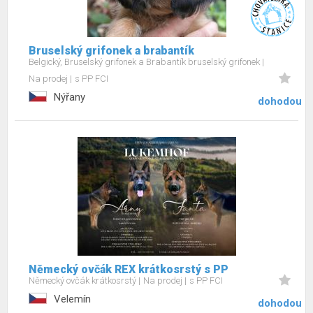
Bruselský grifonek a brabantík
Belgický, Bruselský grifonek a Brabantík bruselský grifonek
Na prodej
s PP FCI
Nýřany
dohodou
Německý ovčák REX krátkosrstý s PP
Německý ovčák krátkosrstý
Na prodej
s PP FCI
Velemín
dohodou