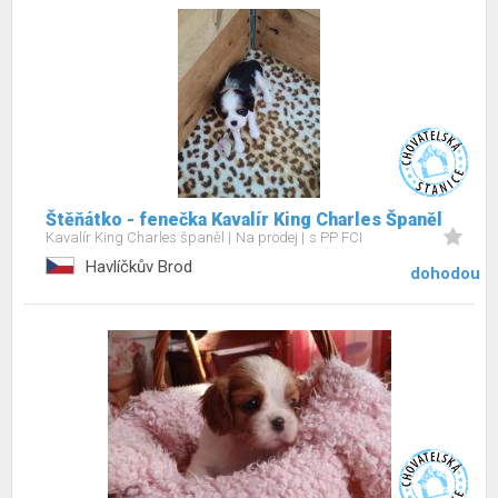
Štěňátko - fenečka Kavalír King Charles Španěl
Kavalír King Charles španěl
Na prodej
s PP FCI
Havlíčkův Brod
dohodou