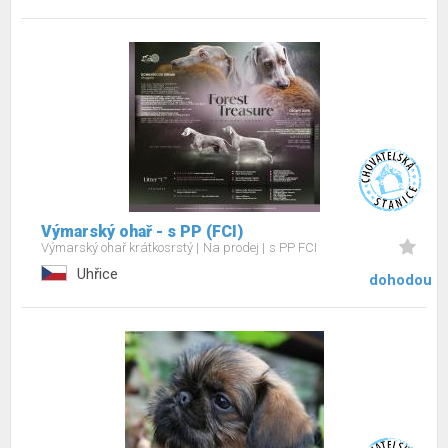
Výmarský ohař - s PP (FCI)
Výmarský ohař krátkosrstý
Na prodej
s PP FCI
Uhřice
dohodou