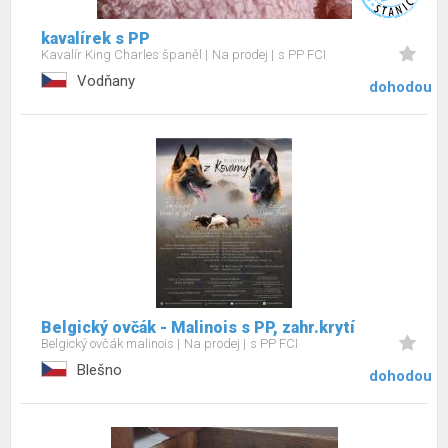
kavalírek s PP
Kavalír King Charles španěl
Na prodej
s PP FCI
Vodňany
dohodou
Belgický ovčák - Malinois s PP, zahr.krytí
Belgický ovčák malinois
Na prodej
s PP FCI
Blešno
dohodou