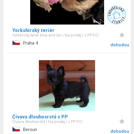
Yorkshirský teriér
Yorkšírský teriér blue and tan
Na prodej
s PP FCI
Praha 4
dohodou
Čivava dlouhosrstá s PP
Čivava dlouhosrstá
Na prodej
s PP FCI
Beroun
dohodou