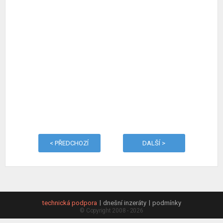
< PŘEDCHOZÍ
DALŠÍ >
technická podpora
dnešní inzeráty
podmínky
© Copyright 2008 - 2026