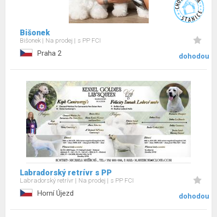
Bišonek
Bišonek
Na prodej
s PP FCI
Praha 2
dohodou
Labradorský retrívr s PP
Labradorský retrívr
Na prodej
s PP FCI
Horní Újezd
dohodou