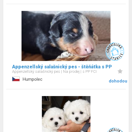
Appenzellský salašnický pes - štěňátka s PP
Appenzellský salašnický pes
Na prodej
s PP FCI
Humpolec
dohodou