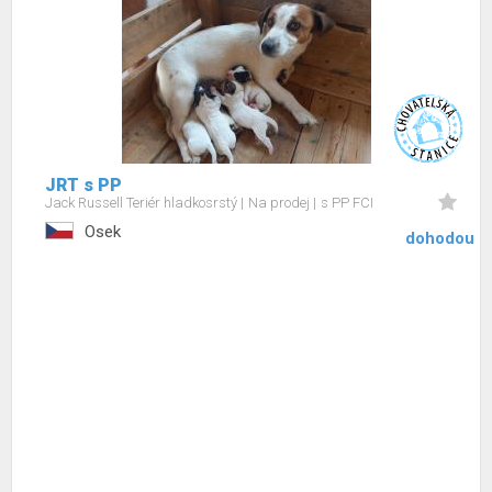
JRT s PP
Jack Russell Teriér hladkosrstý
Na prodej
s PP FCI
Osek
dohodou