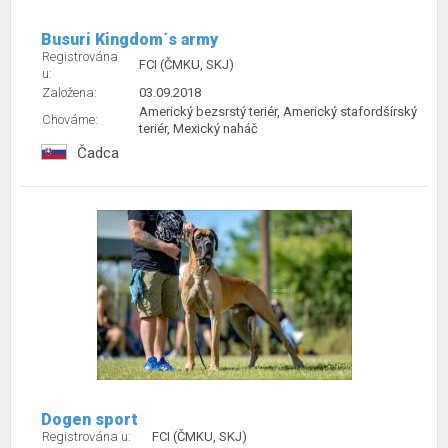
Busuri Kingdom´s army
Registrována
FCI (ČMKU, SKJ)
u:
Založena:
03.09.2018
Americký bezsrstý teriér, Americký stafordšírský
Chováme:
teriér, Mexický naháč
Čadca
Dogen sport
Registrována u:
FCI (ČMKU, SKJ)