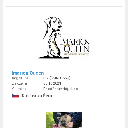
Imarion Queen
Registrována u:
FCI (ČMKU, SKJ)
Založena:
05.10.2021
Chováme:
Rhodézský ridgeback
Kardašova Řečice