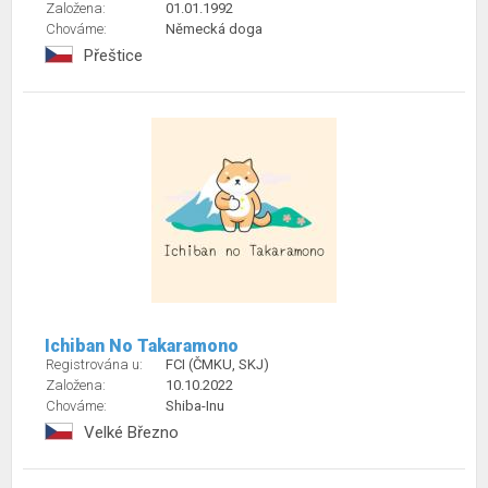
Založena:
01.01.1992
Chováme:
Německá doga
Přeštice
Ichiban No Takaramono
Registrována u:
FCI (ČMKU, SKJ)
Založena:
10.10.2022
Chováme:
Shiba-Inu
Velké Březno