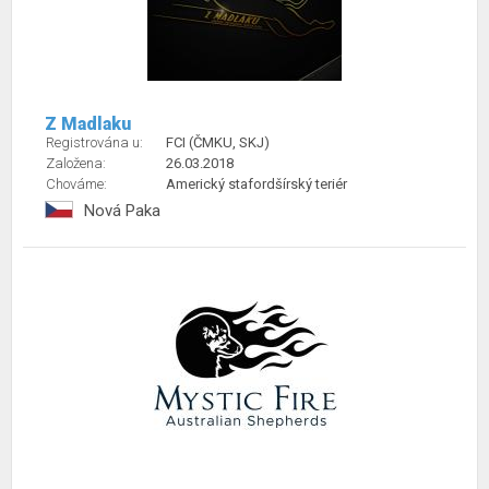
Z Madlaku
Registrována u:
FCI (ČMKU, SKJ)
Založena:
26.03.2018
Chováme:
Americký stafordšírský teriér
Nová Paka