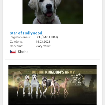
Star of Hollywood
Registrována u:
FCI (ČMKU, SKJ)
Založena:
15.03.2023
Chováme:
Zlatý retrívr
Kladno