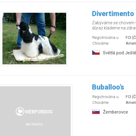
Divertimento
Zabýváme se chovem v
důraz klademe na zdrav
Registrována u:
FCI (
Chováme:
Ameri
Světlá pod Ješ
Buballoo’s
Registrována u:
FCI (
Chováme:
Ameri
Žemberovce