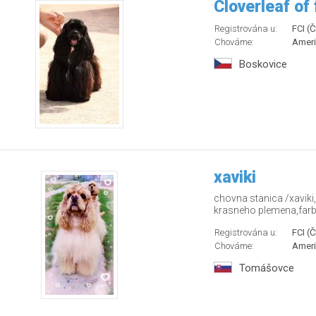
Cloverleaf of
Registrována u:
FCI (
Chováme:
Ameri
Boskovice
xaviki
chovna stanica /xaviki
krasneho plemena,farby 
Registrována u:
FCI (
Chováme:
Ameri
Tomášovce