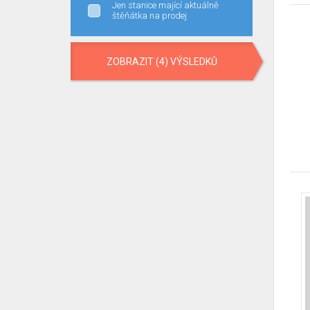
Jen stanice mající aktuálně
štěňátka na prodej
ZOBRAZIT (4) VÝSLEDKŮ