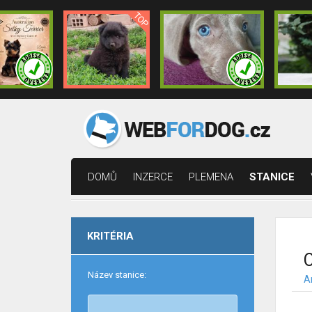
DOMŮ
INZERCE
PLEMENA
STANICE
KRITÉRIA
C
Název stanice:
A