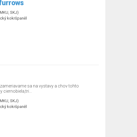
 furrows
ČMKU, SKJ)
cký kokršpaněl
,zameriavame sa na vystavy a chov tohto
ciernobiela,tri...
ČMKU, SKJ)
cký kokršpaněl