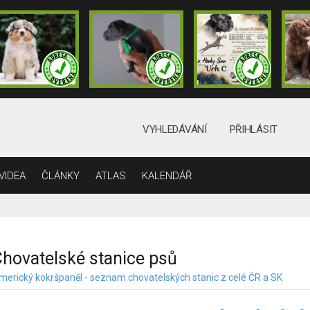
VYHLEDÁVÁNÍ
PŘIHLÁSIT
VIDEA
ČLÁNKY
ATLAS
KALENDÁŘ
hovatelské stanice psů
merický kokršpaněl - seznam chovatelských stanic z celé ČR a SK