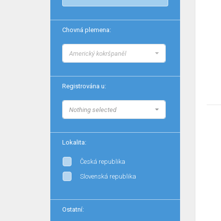
Chovná plemena:
Americký kokršpaněl
Registrována u:
Nothing selected
Lokalita:
Česká republika
Slovenská republika
Ostatní: