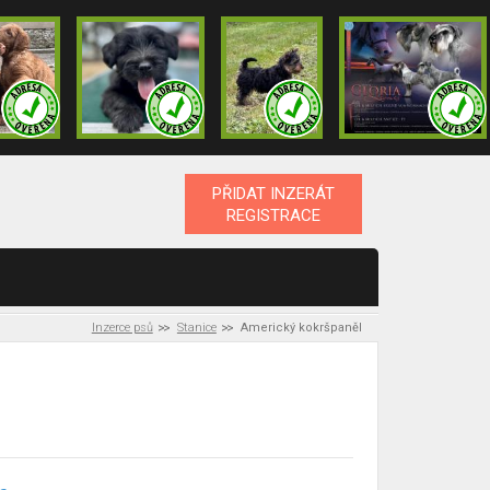
PŘIDAT INZERÁT
REGISTRACE
Inzerce psů
Stanice
Americký kokršpaněl