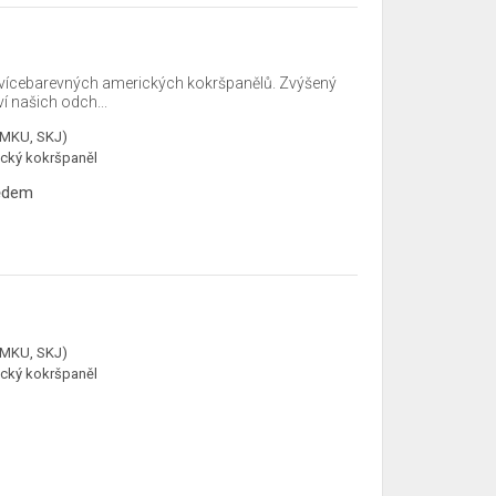
ícebarevných amerických kokršpanělů. Zvýšený
í našich odch...
ČMKU, SKJ)
cký kokršpaněl
tědem
ČMKU, SKJ)
cký kokršpaněl