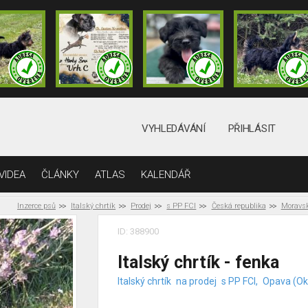
VYHLEDÁVÁNÍ
PŘIHLÁSIT
VIDEA
ČLÁNKY
ATLAS
KALENDÁŘ
Inzerce psů
Italský chrtík
Prodej
s PP FCI
Česká republika
Moravsk
ID: 388900
Italský chrtík - fenka
Italský chrtík
na prodej
s PP FCI,
Opava (Ok