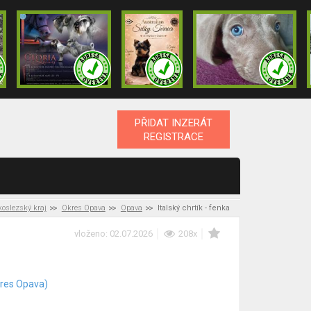
PŘIDAT INZERÁT
REGISTRACE
oslezský kraj
Okres Opava
Opava
Italský chrtík - fenka
vloženo: 02.07.2026
208x
res Opava)