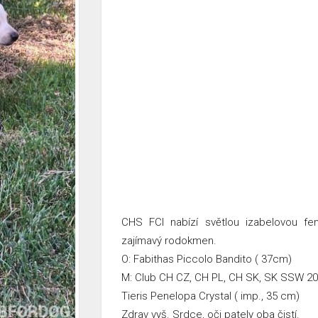
CHS FCI nabízí světlou izabelovou f
zajímavý rodokmen.
O: Fabithas Piccolo Bandito ( 37cm)
M: Club CH CZ, CH PL, CH SK, SK SSW 2
Tieris Penelopa Crystal ( imp., 35 cm)
Zdrav vyš. Srdce, oči pately oba čistí.