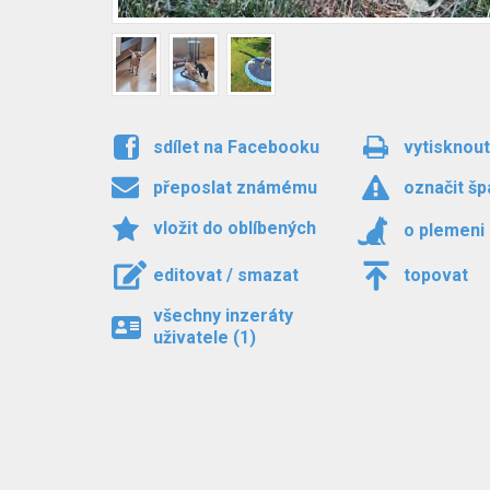
sdílet na Facebooku
vytisknout
přeposlat známému
označit šp
vložit do oblíbených
o plemeni
editovat / smazat
topovat
všechny inzeráty
uživatele (1)