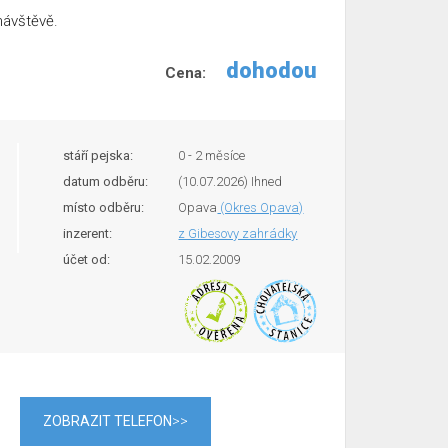
návštěvě.
dohodou
Cena:
stáří pejska:
0 - 2 měsíce
datum odběru:
(10.07.2026) Ihned
místo odběru:
Opava
(Okres Opava)
inzerent:
z Gibesovy zahrádky
účet od:
15.02.2009
ZOBRAZIT TELEFON
>>