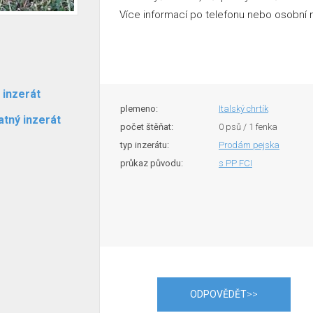
Více informací po telefonu nebo osobní 
 inzerát
plemeno:
Italský chrtík
atný inzerát
počet štěňat:
0 psů / 1 fenka
typ inzerátu:
Prodám pejska
průkaz původu:
s PP FCI
ODPOVĚDĚT
>>