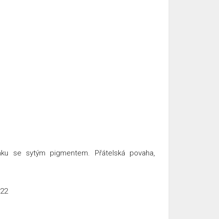
enku se sytým pigmentem. Přátelská povaha,
022