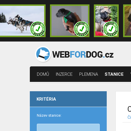
DOMŮ
INZERCE
PLEMENA
STANICE
KRITÉRIA
C
Název stanice:
Č