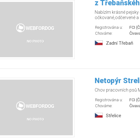
z Třebaňskéh
Nabízím krásné pejsky č
očkované,odčervené a so
Registrována u:
FCI (
Chováme:
Čivava
Zadní Třebaň
Netopýr Strel
Chov pracovních psů M
Registrována u:
FCI (
Chováme:
Čivav
Střelice