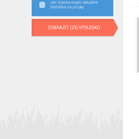
Jen stanice mající aktuálně
štěňátka na prodej
ZOBRAZIT (23) VÝSLEDKŮ