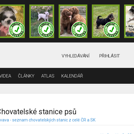
VYHLEDÁVÁNÍ
PŘIHLÁSIT
VIDEA
ČLÁNKY
ATLAS
KALENDÁŘ
hovatelské stanice psů
ivava - seznam chovatelských stanic z celé ČR a SK