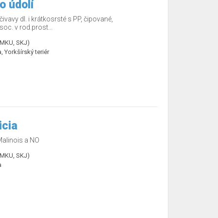
o údolí
ivavy dl. i krátkosrsté s PP, čipované,
c. v rod.prost...
ČMKU, SKJ)
, Yorkšírský teriér
icia
alinois a NO
ČMKU, SKJ)
a