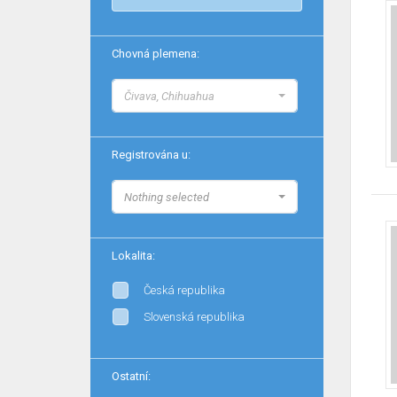
Chovná plemena:
Čivava, Chihuahua
Registrována u:
Nothing selected
Lokalita:
Česká republika
Slovenská republika
Ostatní: