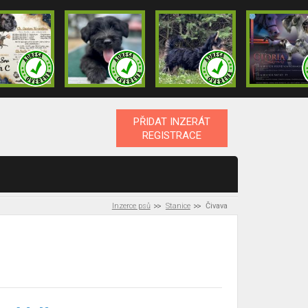
PŘIDAT INZERÁT
REGISTRACE
Inzerce psů
Stanice
Čivava