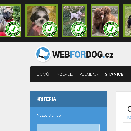
DOMŮ
INZERCE
PLEMENA
STANICE
KRITÉRIA
C
Název stanice:
K