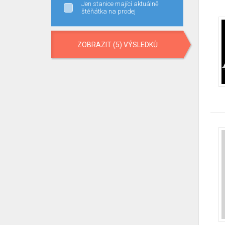
Jen stanice mající aktuálně
štěňátka na prodej
ZOBRAZIT (5) VÝSLEDKŮ