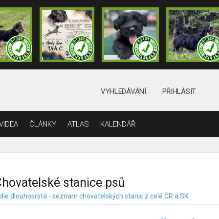
VYHLEDÁVÁNÍ
PŘIHLÁSIT
VIDEA
ČLÁNKY
ATLAS
KALENDÁŘ
hovatelské stanice psů
olie dlouhosrstá - seznam chovatelských stanic z celé ČR a SK