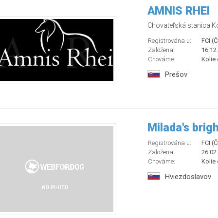
AMNIS RHEI
Chovateľská stanica Kó
Registrována u:
FCI (
Založena:
16.12
Chováme:
Kolie 
Prešov
Milada's brigh
Registrována u:
FCI (
Založena:
26.02
Chováme:
Kolie
Hviezdoslavov