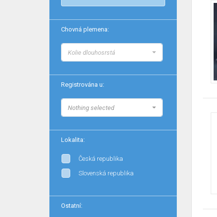
Chovná plemena:
Kolie dlouhosrstá
Registrována u:
Nothing selected
Lokalita:
Česká republika
Slovenská republika
Ostatní: