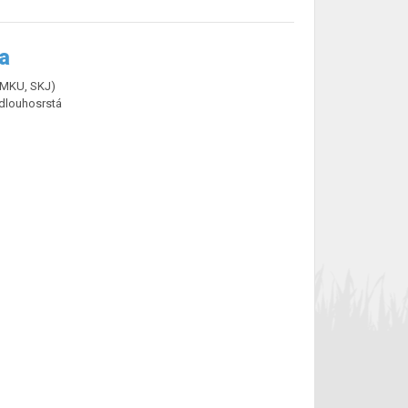
a
ČMKU, SKJ)
 dlouhosrstá