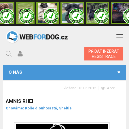
PŘIDAT INZERÁT
REGISTRACE
O NÁS
vloženo: 18.05.2012
472x
AMNIS RHEI
Chováme: Kolie dlouhosrstá, Sheltie