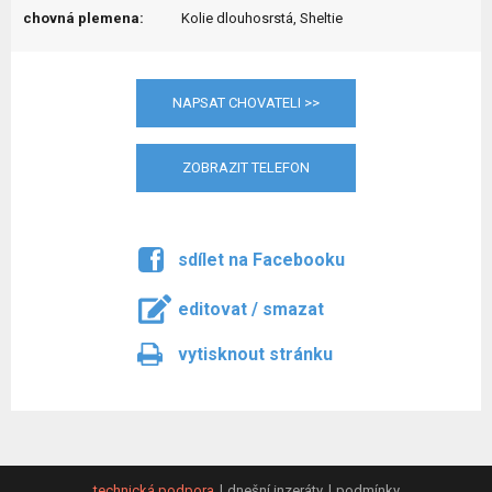
chovná plemena:
Kolie dlouhosrstá, Sheltie
NAPSAT CHOVATELI >>
ZOBRAZIT TELEFON
sdílet na Facebooku
editovat / smazat
vytisknout stránku
technická podpora
dnešní inzeráty
podmínky