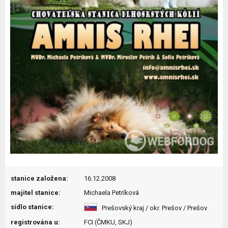
stanice založena:
16.12.2008
majitel stanice:
Michaela Petríková
sídlo stanice:
Prešovský kraj / okr. Prešov / Prešov
registrována u:
FCI (ČMKU, SKJ)