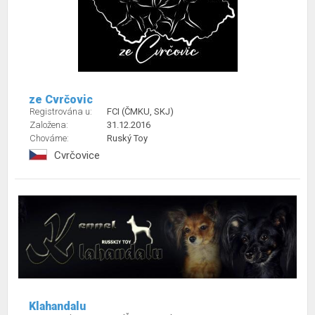
ze Cvrčovic
Registrována u:
FCI (ČMKU, SKJ)
Založena:
31.12.2016
Chováme:
Ruský Toy
Cvrčovice
Klahandalu